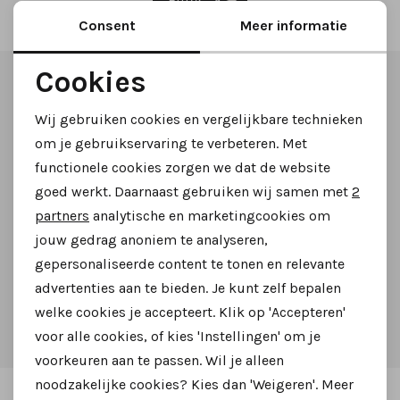
Filter
Tassen
Consent
Meer informatie
Cookies
Accessoires
Altijd als eerste op de hoogte zijn?
Noodzakelijke cookies
Wij gebruiken cookies en vergelijkbare technieken
Cadeaubonnen
Schrijf je in voor onze nieuwsbrief en ontvang dan ook
Personalisatie cookies
om je gebruikservaring te verbeteren. Met
gelijk €5,- korting!
functionele cookies zorgen we dat de website
Analytische cookies
goed werkt. Daarnaast gebruiken wij samen met
2
Marketing cookies
partners
analytische en marketingcookies om
jouw gedrag anoniem te analyseren,
Aanmelden
gepersonaliseerde content te tonen en relevante
advertenties aan te bieden. Je kunt zelf bepalen
Hoe we met je data omgaan? Bekijk dit in onze
welke cookies je accepteert. Klik op 'Accepteren'
privacyverklaring.
voor alle cookies, of kies 'Instellingen' om je
voorkeuren aan te passen. Wil je alleen
noodzakelijke cookies? Kies dan 'Weigeren'. Meer