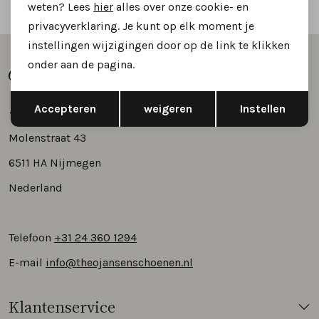
Vertrouwd online winkelen
weten? Lees
hier
alles over onze cookie- en
privacyverklaring. Je kunt op elk moment je
instellingen wijzigingen door op de link te klikken
onder aan de pagina.
Opslaan
Terug
Accepteren
weigeren
Instellen
Molenstraat 43
6511 HA Nijmegen
Nederland
Telefoon
+31 24 360 1294
E-mail
info@theojansenschoenen.nl
Klantenservice