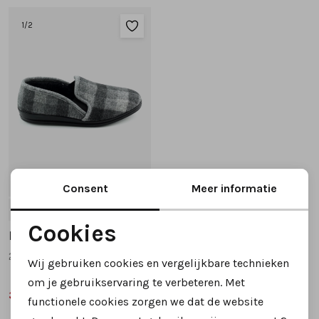
Tassen
1
/2
Accessoires
Cadeaubonnen
27%
Consent
Meer informatie
41
Cookies
Rohde
Noodzakelijke cookies
2607 pantoffels grijs
Wij gebruiken cookies en vergelijkbare technieken
Personalisatie cookies
om je gebruikservaring te verbeteren. Met
39,99
54,95
functionele cookies zorgen we dat de website
Analytische cookies