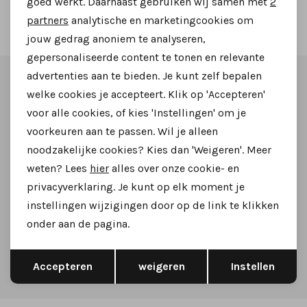
goed werkt. Daarnaast gebruiken wij samen met
2
2
Marketing cookies
Filter
partners
analytische en marketingcookies om
jouw gedrag anoniem te analyseren,
gepersonaliseerde content te tonen en relevante
advertenties aan te bieden. Je kunt zelf bepalen
Altijd als eerste op de hoogte zijn?
welke cookies je accepteert. Klik op 'Accepteren'
voor alle cookies, of kies 'Instellingen' om je
Schrijf je in voor onze nieuwsbrief en ontvang dan ook
voorkeuren aan te passen. Wil je alleen
gelijk €5,- korting!
noodzakelijke cookies? Kies dan 'Weigeren'. Meer
weten? Lees
hier
alles over onze cookie- en
privacyverklaring. Je kunt op elk moment je
instellingen wijzigingen door op de link te klikken
Aanmelden
onder aan de pagina.
Hoe we met je data omgaan? Bekijk dit in onze
Opslaan
Terug
Accepteren
weigeren
Instellen
privacyverklaring.