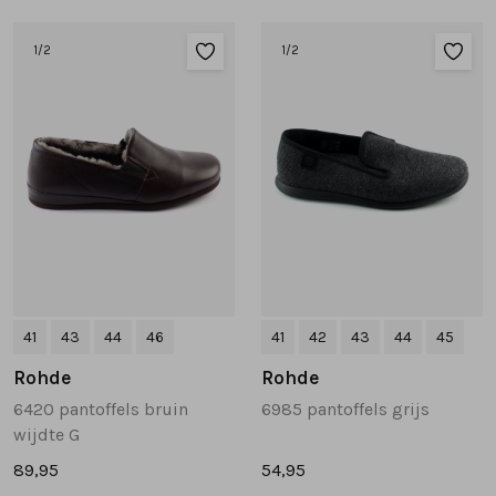
Sandalen
Chelsea's en laarzen
Veterboots
1
/2
1
/2
Pumps en slingbacks
Veterboots
Korte laarsjes
Veterboots
Pantoffels
Lange laarzen
Korte laarsjes
Accessoires
Bandschoenen
Pantoffels
Cadeaubonnen
Lange laarzen
41
43
44
46
41
42
43
44
45
Rohde
Rohde
Espadrilles
6420 pantoffels bruin
6985 pantoffels grijs
wijdte G
Bandschoenen
89,95
54,95