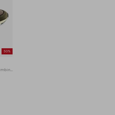
50%
SFM-10154 sneakers groen combinatie