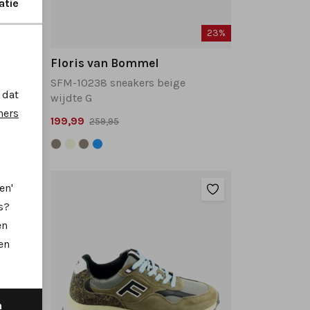
atie
36%
23%
Floris van Bommel
SFM-10238 sneakers beige
 dat
wijdte G
ners
199,99
259,95
en'
s?
en
en
n