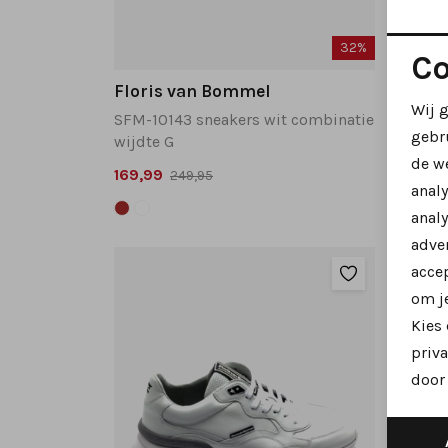
32%
Co
Floris van Bommel
Flori
Wij 
SFM-10143 sneakers wit combinatie
SFM-10
gebr
wijdte G
wijdte
de w
169,99
169,99
249,95
anal
analy
adver
accep
om je
Kies
priva
door 