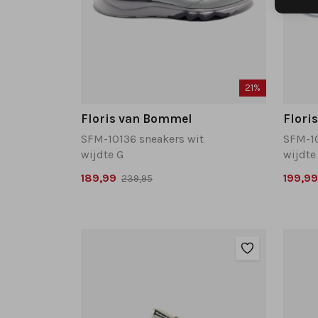
21%
Floris van Bommel
Flori
SFM-10136 sneakers wit
SFM-10
wijdte G
wijdte
189,99
199,99
239,95