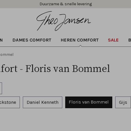
Gratis verzending vanaf € 99,95!
Duurzame & snelle levering
N
DAMES COMFORT
HEREN COMFORT
SALE
 Bommel
fort - Floris van Bommel
Floris van Bommel
ckstone
Daniel Kenneth
Gijs