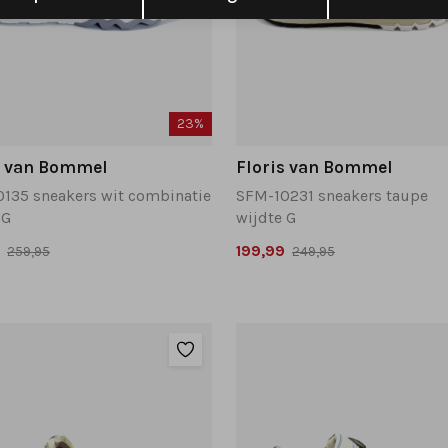
23%
s van Bommel
Floris van Bommel
135 sneakers wit combinatie
SFM-10231 sneakers taupe
 G
wijdte G
199,99
259,95
249,95