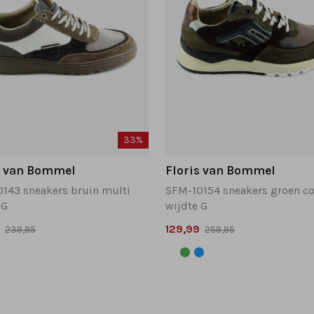
33%
s van Bommel
Floris van Bommel
143 sneakers bruin multi
 G
wijdte G
129,99
239,95
259,95