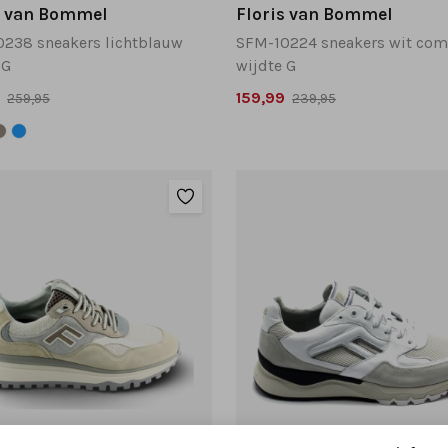
s van Bommel
Floris van Bommel
238 sneakers lichtblauw
 G
wijdte G
159,99
259,95
239,95