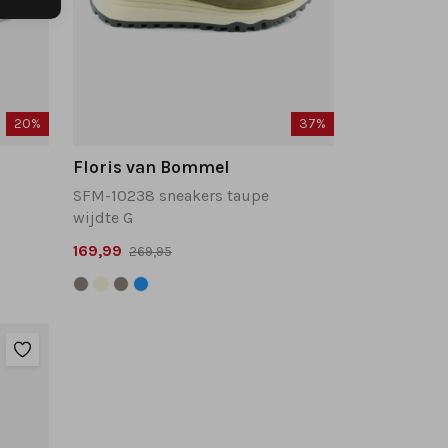
20%
37%
Floris van Bommel
SFM-10238 sneakers taupe
wijdte G
169,99
269,95