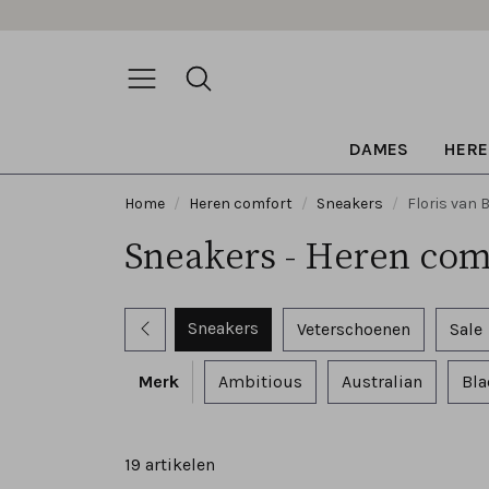
DAMES
HERE
Home
Heren comfort
Sneakers
Floris van
Sneakers - Heren com
Sneakers
Veterschoenen
Sale
Merk
Ambitious
Australian
Bla
19 artikelen