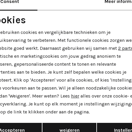
Consent
Meer inform
35%
okies
Noodzakelijke cookies
Personalisatie cookies
s van Bommel
Floris van Bommel
gebruiken cookies en vergelijkbare technieken om je
238 sneakers taupe
SFM-10154 sneakers wit
uikservaring te verbeteren. Met functionele cookies zorgen we
 G
wijdte G
Analytische cookies
Marketing cookies
ebsite goed werkt. Daarnaast gebruiken wij samen met
2 part
159,99
259,95
249,95
ytische en marketingcookies om jouw gedrag anoniem te
seren, gepersonaliseerde content te tonen en relevante
tenties aan te bieden. Je kunt zelf bepalen welke cookies je
teert. Klik op 'Accepteren' voor alle cookies, of kies 'Instelling
 voorkeuren aan te passen. Wil je alleen noodzakelijke cookie
 dan 'Weigeren'. Meer weten? Lees
hier
alles over onze cookie- 
cyverklaring. Je kunt op elk moment je instellingen wijziging
op de link te klikken onder aan de pagina.
Opslaan
Terug
Accepteren
weigeren
Instelle