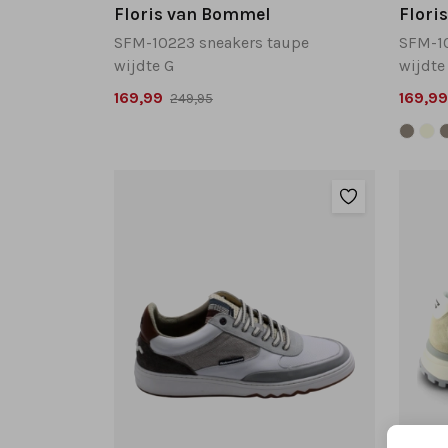
Floris van Bommel
Flori
SFM-10223 sneakers taupe
SFM-10
wijdte G
wijdte
169,99
169,99
249,95