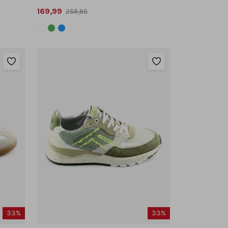
169,99
259,95
33%
33%