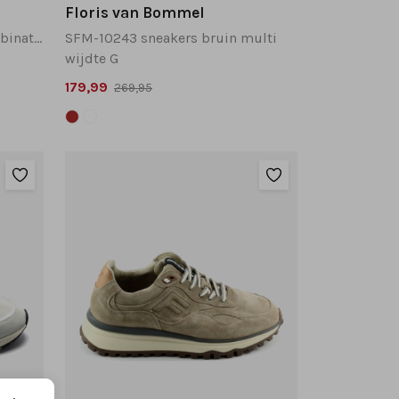
Floris van Bommel
SFM-10224 sneakers wit combinatie
SFM-10243 sneakers bruin multi
wijdte G
179,99
269,95