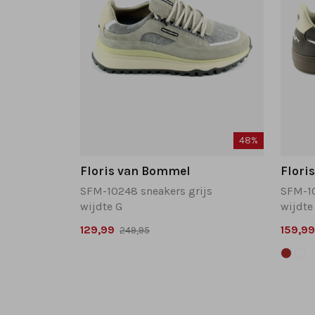
48%
Floris van Bommel
Flori
SFM-10248 sneakers grijs
SFM-10
wijdte G
wijdte
129,99
159,99
249,95