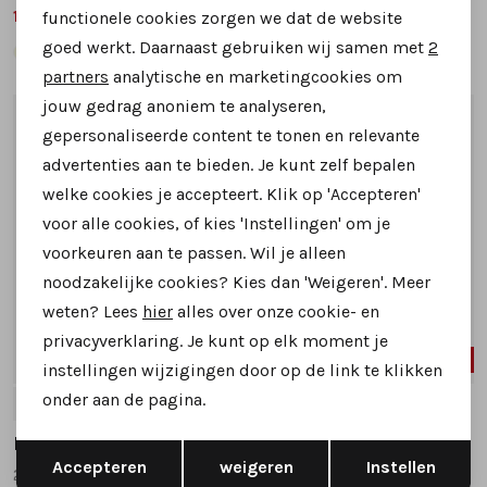
119,99
119,99
149,95
149,95
functionele cookies zorgen we dat de website
Analytische cookies
goed werkt. Daarnaast gebruiken wij samen met
2
Marketing cookies
partners
analytische en marketingcookies om
jouw gedrag anoniem te analyseren,
1
/2
1
/2
gepersonaliseerde content te tonen en relevante
advertenties aan te bieden. Je kunt zelf bepalen
welke cookies je accepteert. Klik op 'Accepteren'
voor alle cookies, of kies 'Instellingen' om je
voorkeuren aan te passen. Wil je alleen
noodzakelijke cookies? Kies dan 'Weigeren'. Meer
weten? Lees
hier
alles over onze cookie- en
privacyverklaring. Je kunt op elk moment je
SALE
SALE
instellingen wijzigingen door op de link te klikken
onder aan de pagina.
6.5
7.5
5.5
6.5
Helioform
Helioform
Opslaan
Terug
Accepteren
weigeren
Instellen
272.001 sneakers beige multi
274.001 sneakers beige