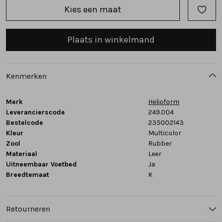
Kies een maat
Tassen
Plaats in winkelmand
Accessoires
Cadeaubonnen
Kenmerken
Merk
Helioform
Leverancierscode
249.004
Bestelcode
235002143
Kleur
Multicolor
Zool
Rubber
Materiaal
Leer
Uitneembaar Voetbed
Ja
Breedtemaat
K
Retourneren