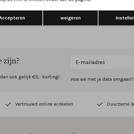
 H
wijdte H
Opslaan
Terug
199,95
Accepteren
weigeren
Instelle
 zijn?
 dan ook gelijk €5,- korting!
Hoe we met je data omgaan? B
Vertrouwd online winkelen
Duurzame & 