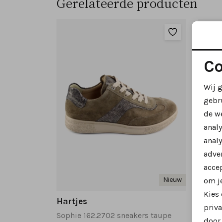
Gerelateerde producten
Co
Wij 
gebr
de w
anal
analy
adver
accep
Nieuw
om je
Kies
Hartjes
Hartj
priva
Sophie 162.2702 sneakers taupe
Sophie
door 