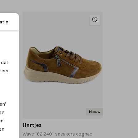
atie
 dat
ners
en'
Nieuw
Nieuw
s?
en
Hartjes
en
Sophie 162.2701 sneakers donkerblauw
Wave 162.2401 sneakers cognac