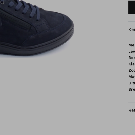
Ke
Me
Le
Be
Kle
Zoo
Mat
Ui
Br
Re