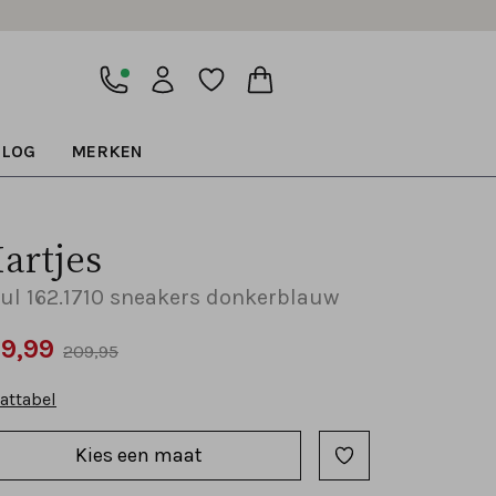
BLOG
MERKEN
artjes
ul 162.1710 sneakers donkerblauw
69,99
209,95
attabel
Kies een maat