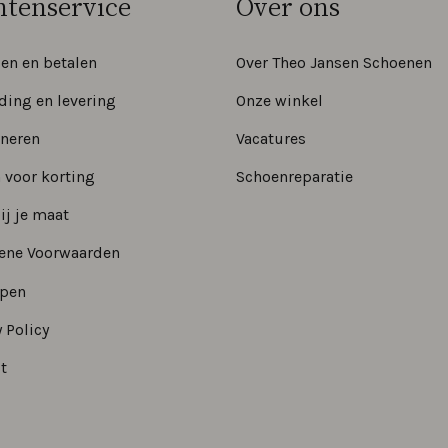
ntenservice
Over ons
len en betalen
Over Theo Jansen Schoenen
ding en levering
Onze winkel
neren
Vacatures
 voor korting
Schoenreparatie
ij je maat
ene Voorwaarden
epen
 Policy
t