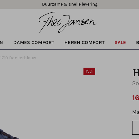
Gratis verzending vanaf € 99,95!
N
DAMES COMFORT
HEREN COMFORT
SALE
2.1710 Donkerblauw
H
19%
So
1
Ma