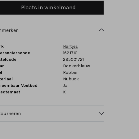
Plaats in winkelmand
nmerken
rk
Hartjes
verancierscode
162.1710
stelcode
235001721
ur
Donkerblauw
l
Rubber
eriaal
Nubuck
tneembaar Voetbed
Ja
eedtemaat
K
tourneren