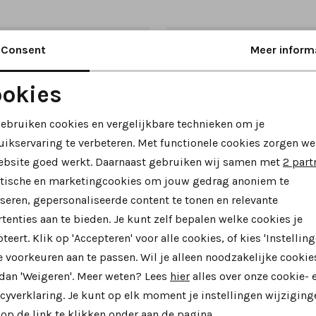
Consent
Meer inform
okies
Noodzakelijke cookies
Personalisatie cookies
gebruiken cookies en vergelijkbare technieken om je
uikservaring te verbeteren. Met functionele cookies zorgen we
Analytische cookies
Marketing cookies
ebsite goed werkt. Daarnaast gebruiken wij samen met
2 part
ytische en marketingcookies om jouw gedrag anoniem te
seren, gepersonaliseerde content te tonen en relevante
tenties aan te bieden. Je kunt zelf bepalen welke cookies je
teert. Klik op 'Accepteren' voor alle cookies, of kies 'Instelling
Nieuw
 voorkeuren aan te passen. Wil je alleen noodzakelijke cookie
 dan 'Weigeren'. Meer weten? Lees
hier
alles over onze cookie- 
es
Hartjes
cyverklaring. Je kunt op elk moment je instellingen wijziging
 162.2701 sneakers zwart
op de link te klikken onder aan de pagina.