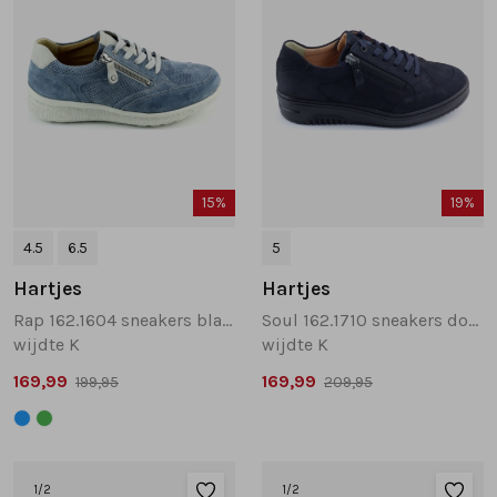
15%
19%
4.5
6.5
5
Hartjes
Hartjes
Rap 162.1604 sneakers blauw
Soul 162.1710 sneakers donkerblauw
wijdte K
wijdte K
169,99
169,99
199,95
209,95
1
/2
1
/2