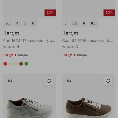
20%
20%
3.5
4
5
8
5
5.5
6
6.5
Hartjes
Hartjes
Phil 162.1417 sneakers groen
Goa 162.2106 sneakers donkerblauw
wijdte H
wijdte G
159,99
159,99
199,95
199,95
1
/2
1
/2