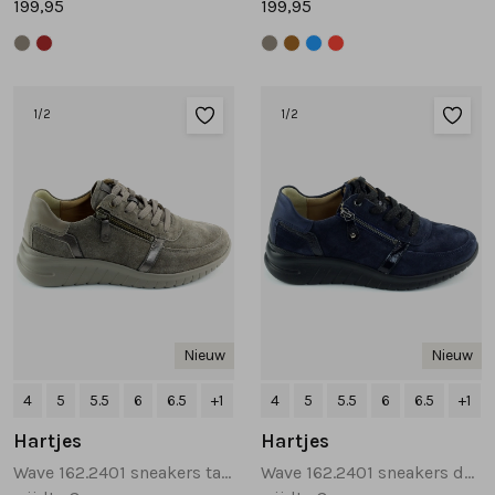
199,95
199,95
1
/2
1
/2
Nieuw
Nieuw
4
5
5.5
6
6.5
+1
4
5
5.5
6
6.5
+1
Hartjes
Hartjes
Wave 162.2401 sneakers taupe
Wave 162.2401 sneakers donkerblauw