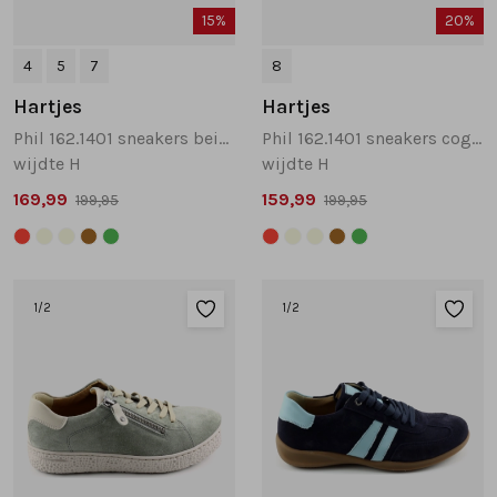
15%
20%
4
5
7
8
Hartjes
Hartjes
Phil 162.1401 sneakers beige
Phil 162.1401 sneakers cognac
wijdte H
wijdte H
169,99
159,99
199,95
199,95
1
/2
1
/2