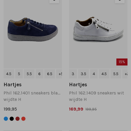
15%
4.5
5
5.5
6
6.5
+5
3
3.5
4
4.5
5.5
+2
Hartjes
Hartjes
Phil 162.1401 sneakers blauw
Phil 162.1409 sneakers wit
wijdte H
wijdte H
199,95
169,99
199,95