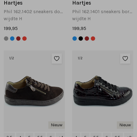
Hartjes
Hartjes
Phil 162.1402 sneakers donkerbruin
Phil 162.1401 sneakers bordeaux
wijdte H
wijdte H
199,95
199,95
1
/2
1
/2
Nieuw
Nieuw