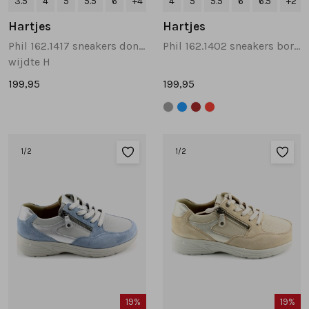
3.5
4
5
5.5
6
+4
4
5
5.5
6
6.5
+2
Hartjes
Hartjes
Phil 162.1417 sneakers donkerbruin
Phil 162.1402 sneakers bordeaux
wijdte H
199,95
199,95
1
/2
1
/2
19%
19%