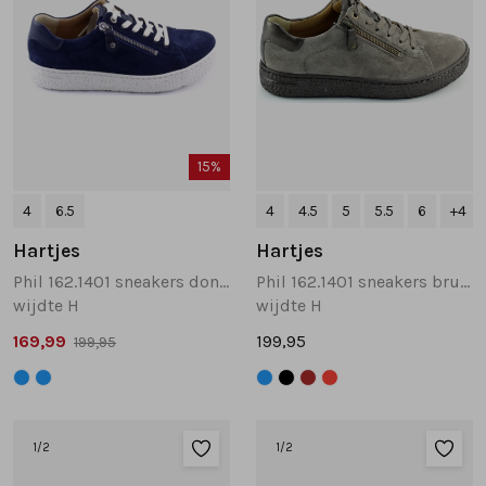
15%
4
6.5
4
4.5
5
5.5
6
+4
Hartjes
Hartjes
Phil 162.1401 sneakers donkerblauw
Phil 162.1401 sneakers bruin
wijdte H
wijdte H
169,99
199,95
199,95
1
/2
1
/2