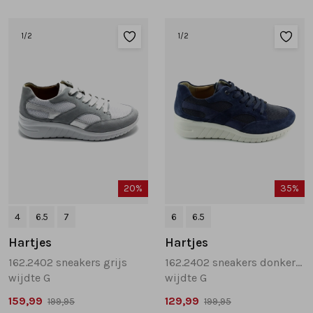
1
/2
1
/2
20%
35%
4
6.5
7
6
6.5
Hartjes
Hartjes
162.2402 sneakers grijs
162.2402 sneakers donkerblauw
wijdte G
wijdte G
159,99
129,99
199,95
199,95