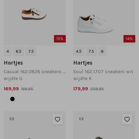
15%
14%
4
6.5
7.5
4.5
7.5
8
Hartjes
Hartjes
Casual 162.0826 sneakers wit
Soul 162.1707 sneakers wit
wijdte G
wijdte K
169,99
179,99
199,95
209,95
1
/2
1
/2