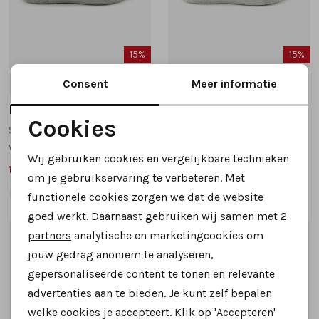
15%
15%
Consent
Meer informatie
4
5
6
6.5
5.5
6
6.5
7
Hartjes
Hartjes
Cookies
Sophie 162.2701 sneakers beige
Sophie 162.2701 sneakers donkerbruin
Noodzakelijke cookies
wijdte H
wijdte H
Wij gebruiken cookies en vergelijkbare technieken
169,99
169,99
Personalisatie cookies
199,95
199,95
om je gebruikservaring te verbeteren. Met
functionele cookies zorgen we dat de website
Analytische cookies
goed werkt. Daarnaast gebruiken wij samen met
2
Marketing cookies
partners
analytische en marketingcookies om
1
/2
1
/2
jouw gedrag anoniem te analyseren,
gepersonaliseerde content te tonen en relevante
advertenties aan te bieden. Je kunt zelf bepalen
welke cookies je accepteert. Klik op 'Accepteren'