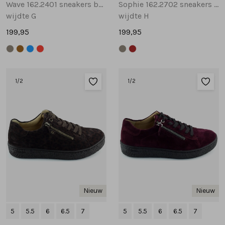
Wave 162.2401 sneakers bordeaux
Sophie 162.2702 sneakers bruin
wijdte G
wijdte H
199,95
199,95
1
/2
1
/2
Nieuw
Nieuw
5
5.5
6
6.5
7
5
5.5
6
6.5
7