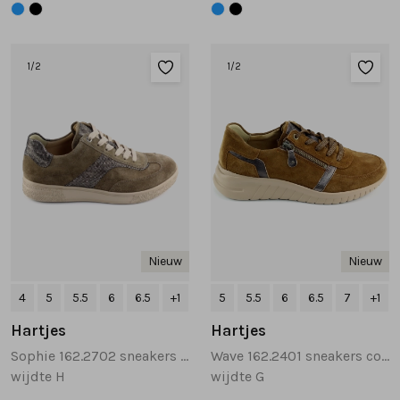
Tassen
1
/2
1
/2
Accessoires
Cadeaubonnen
Nieuw
Nieuw
4
5
5.5
6
6.5
+1
5
5.5
6
6.5
7
+1
Hartjes
Hartjes
Sophie 162.2702 sneakers taupe
Wave 162.2401 sneakers cognac
wijdte H
wijdte G