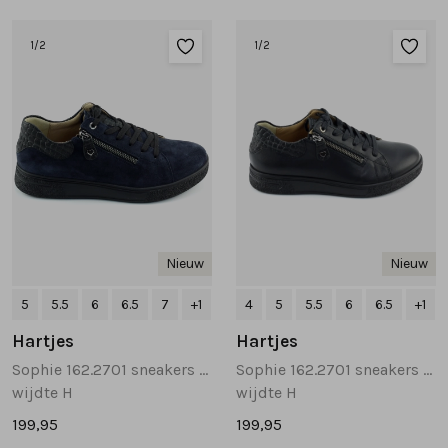
Sandalen
Chelsea's en laarzen
Veterboots
1
/2
1
/2
Pumps en slingbacks
Veterboots
Korte laarsjes
Veterboots
Pantoffels
Lange laarzen
Korte laarsjes
Accessoires
Bandschoenen
Pantoffels
Cadeaubonnen
Nieuw
Nieuw
Lange laarzen
5
5.5
6
6.5
7
+1
4
5
5.5
6
6.5
+1
Hartjes
Hartjes
Espadrilles
Sophie 162.2701 sneakers donkerblauw
Sophie 162.2701 sneakers zwart
wijdte H
wijdte H
Bandschoenen
199,95
199,95