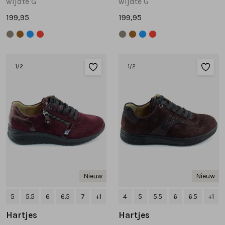
wijdte G
wijdte G
199,95
199,95
1
/2
1
/2
Nieuw
Nieuw
5
5.5
6
6.5
7
+1
4
5
5.5
6
6.5
+1
Hartjes
Hartjes