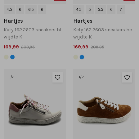
4.5
6
6.5
8
4.5
5
5.5
6
7
Hartjes
Hartjes
Katy 162.2603 sneakers blauw
Kety 162.2603 sneakers beige
wijdte K
wijdte K
169,99
169,99
209,95
209,95
1
/2
1
/2