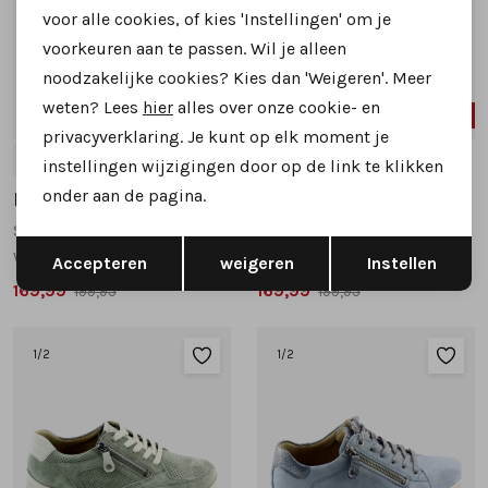
voor alle cookies, of kies 'Instellingen' om je
voorkeuren aan te passen. Wil je alleen
noodzakelijke cookies? Kies dan 'Weigeren'. Meer
weten? Lees
hier
alles over onze cookie- en
15%
15%
privacyverklaring. Je kunt op elk moment je
4.5
5
5.5
6
6.5
3.5
5.5
7
7.5
instellingen wijzigingen door op de link te klikken
onder aan de pagina.
Hartjes
Hartjes
Sophie 162.2701 sneakers beige multi
Phil 162.1402 sneakers goud
Opslaan
Terug
wijdte H
wijdte H
Accepteren
weigeren
Instellen
169,99
169,99
199,95
199,95
1
/2
1
/2