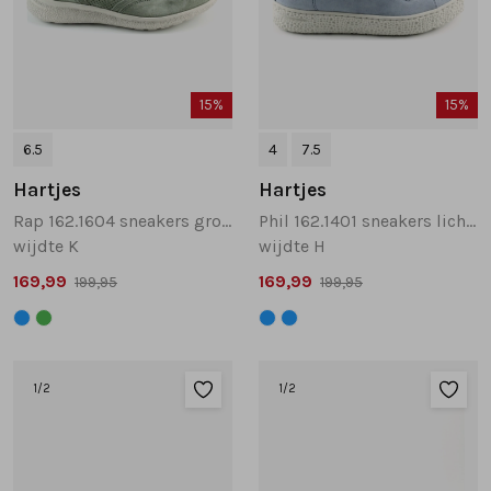
15%
15%
6.5
4
7.5
Hartjes
Hartjes
Rap 162.1604 sneakers groen
Phil 162.1401 sneakers lichtblauw
wijdte K
wijdte H
169,99
169,99
199,95
199,95
1
/2
1
/2