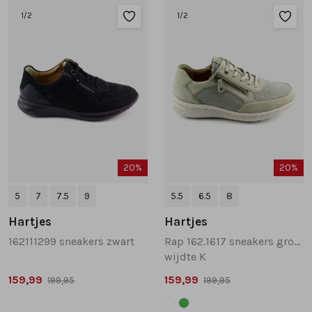
1
/2
1
/2
20%
20%
5
7
7.5
9
5.5
6.5
8
Hartjes
Hartjes
162111299 sneakers zwart
Rap 162.1617 sneakers groen
wijdte K
159,99
159,99
199,95
199,95