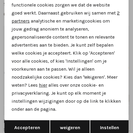
199,95
199,95
functionele cookies zorgen we dat de website
Analytische cookies
goed werkt. Daarnaast gebruiken wij samen met
2
Marketing cookies
partners
analytische en marketingcookies om
jouw gedrag anoniem te analyseren,
1
/2
1
/2
gepersonaliseerde content te tonen en relevante
advertenties aan te bieden. Je kunt zelf bepalen
welke cookies je accepteert. Klik op 'Accepteren'
voor alle cookies, of kies 'Instellingen' om je
voorkeuren aan te passen. Wil je alleen
noodzakelijke cookies? Kies dan 'Weigeren'. Meer
weten? Lees
hier
alles over onze cookie- en
privacyverklaring. Je kunt op elk moment je
Nieuw
Nieuw
instellingen wijzigingen door op de link te klikken
onder aan de pagina.
5
5.5
6
6.5
7
+1
5
5.5
6
6.5
7
+1
Hartjes
Hartjes
Opslaan
Terug
Accepteren
weigeren
Instellen
Sophie 162.2701 sneakers donkerblauw
Wave 162.2401 sneakers cognac