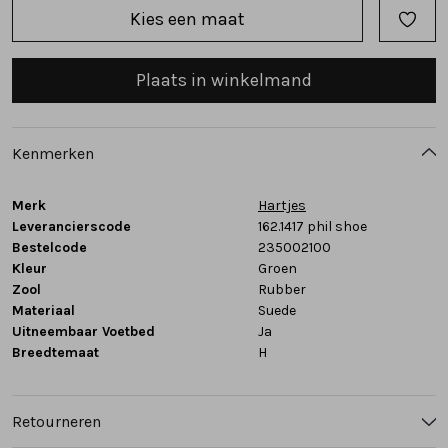
Kies een maat
Tassen
Plaats in winkelmand
Accessoires
Cadeaubonnen
Kenmerken
Merk
Hartjes
Leverancierscode
162.1417 phil shoe
Bestelcode
235002100
Kleur
Groen
Zool
Rubber
Materiaal
Suede
Uitneembaar Voetbed
Ja
Breedtemaat
H
Retourneren