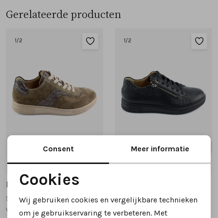
Gerelateerde producten
1
/2
1
/2
Nieuw
Nieuw
Consent
Meer informatie
4
5
5.5
6
6.5
+1
4
5
5.5
6
6.5
+1
Cookies
Hartjes
Hartjes
Noodzakelijke cookies
Sophie 162.2702 sneakers taupe
Sophie 162.2701 sneakers zwart
Wij gebruiken cookies en vergelijkbare technieken
Personalisatie cookies
wijdte H
wijdte H
om je gebruikservaring te verbeteren. Met