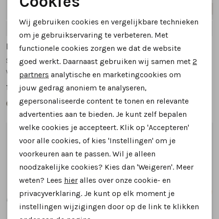
Cookies
Nieuw
Nieuw
Noodzakelijke cookies
Wij gebruiken cookies en vergelijkbare technieken
4
5
5.5
6
6.5
+1
4
5
5.5
6
6.5
+1
Personalisatie cookies
om je gebruikservaring te verbeteren. Met
Hartjes
Hartjes
functionele cookies zorgen we dat de website
Analytische cookies
Sophie 162.2702 sneakers taupe
Sophie 162.2701 sneakers zwart
goed werkt. Daarnaast gebruiken wij samen met
2
Marketing cookies
wijdte H
wijdte H
partners
analytische en marketingcookies om
199,95
199,95
jouw gedrag anoniem te analyseren,
gepersonaliseerde content te tonen en relevante
advertenties aan te bieden. Je kunt zelf bepalen
welke cookies je accepteert. Klik op 'Accepteren'
1
/2
1
/2
voor alle cookies, of kies 'Instellingen' om je
voorkeuren aan te passen. Wil je alleen
noodzakelijke cookies? Kies dan 'Weigeren'. Meer
weten? Lees
hier
alles over onze cookie- en
privacyverklaring. Je kunt op elk moment je
instellingen wijzigingen door op de link te klikken