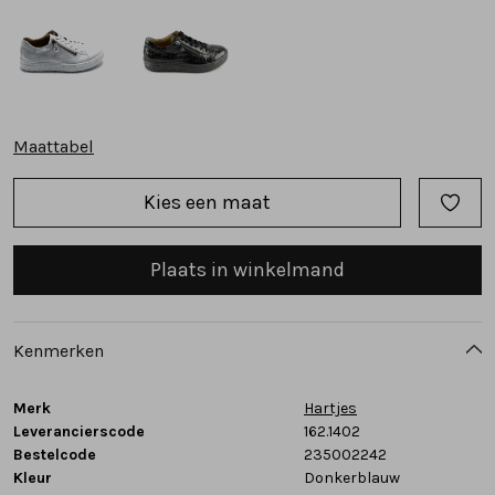
Tassen
Accessoires
Maattabel
Cadeaubonnen
Kies een maat
Plaats in winkelmand
Kenmerken
Merk
Hartjes
Leverancierscode
162.1402
Bestelcode
235002242
Kleur
Donkerblauw