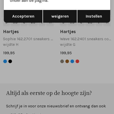
onder aan de pagina.
Opslaan
Terug
Nieuw
Nieuw
Accepteren
weigeren
Instellen
5
5.5
6
6.5
7
+1
5
5.5
6
6.5
7
+1
Hartjes
Hartjes
Sophie 162.2701 sneakers donkerblauw
Wave 162.2401 sneakers cognac
wijdte H
wijdte G
199,95
199,95
Altijd als eerste op de hoogte zijn?
Schrijf je in voor onze nieuwsbrief en ontvang dan ook