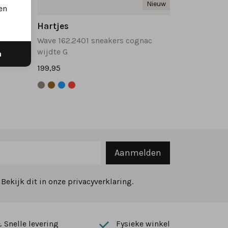
Nieuw
Nieuw
en
Hartjes
Sophie 162.2701 sneakers donkerblauw
Wave 162.2401 sneakers cognac
wijdte G
n
199,95
Aanmelden
ekijk dit in onze privacyverklaring.
Snelle levering
Fysieke winkel