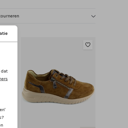
tourneren
atie
 dat
ners
en'
s?
en