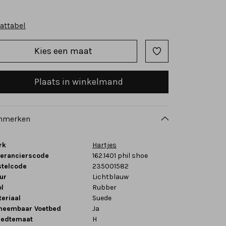
attabel
Kies een maat
Plaats in winkelmand
nmerken
rk
Hartjes
verancierscode
162.1401 phil shoe
stelcode
235001582
ur
Lichtblauw
l
Rubber
eriaal
Suede
tneembaar Voetbed
Ja
eedtemaat
H