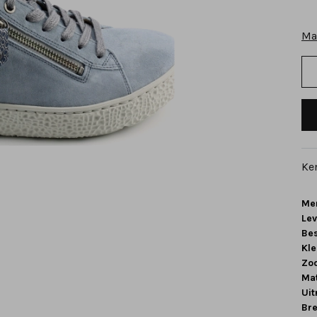
Ma
Ke
Me
Le
Be
Kle
Zoo
Mat
Ui
Br