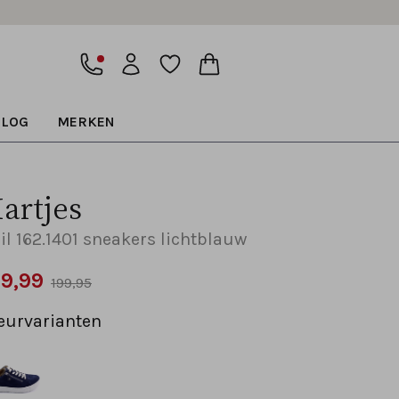
BLOG
MERKEN
artjes
il 162.1401 sneakers lichtblauw
69,99
199,95
eurvarianten