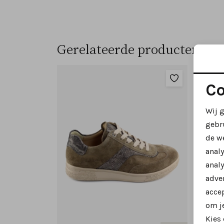
Gerelateerde producten
Co
Wij 
gebr
de w
anal
analy
adver
accep
om je
Kies