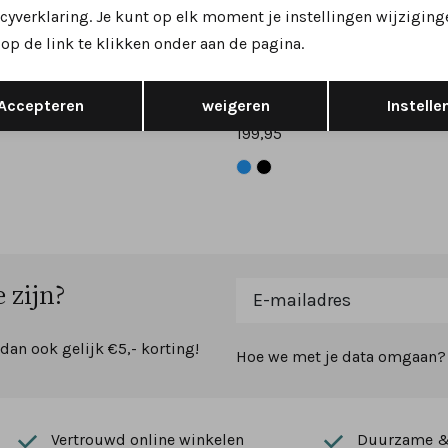
Nieuw
cyverklaring. Je kunt op elk moment je instellingen wijziging
op de link te klikken onder aan de pagina.
es
Hartjes
 162.2701 sneakers zwart
Opslaan
Terug
 H
wijdte H
Accepteren
weigeren
Instelle
199,95
 zijn?
 dan ook gelijk €5,- korting!
Hoe we met je data omgaan? B
Vertrouwd online winkelen
Duurzame & 