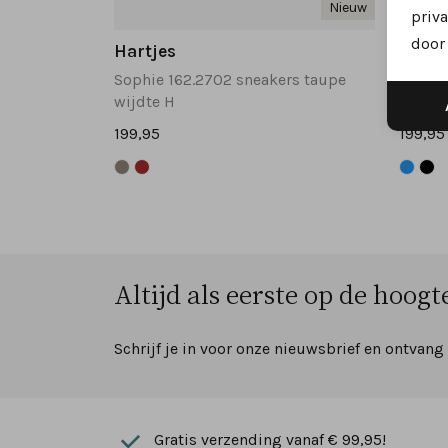
Nieuw
priva
door 
Hartjes
Hartj
Sophie 162.2702 sneakers taupe
Sophie
wijdte H
wijdte
199,95
199,95
Altijd als eerste op de hoogte
Schrijf je in voor onze nieuwsbrief en ontvang
Gratis verzending vanaf € 99,95!