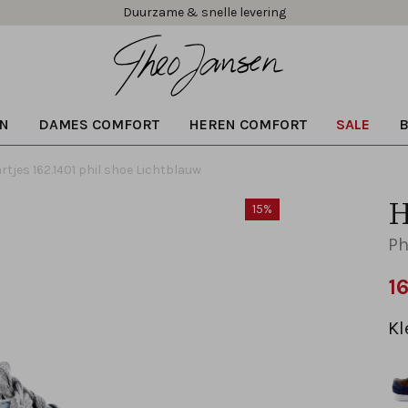
Duurzame & snelle levering
N
DAMES COMFORT
HEREN COMFORT
SALE
rtjes 162.1401 phil shoe Lichtblauw
H
15%
Ph
1
Kl