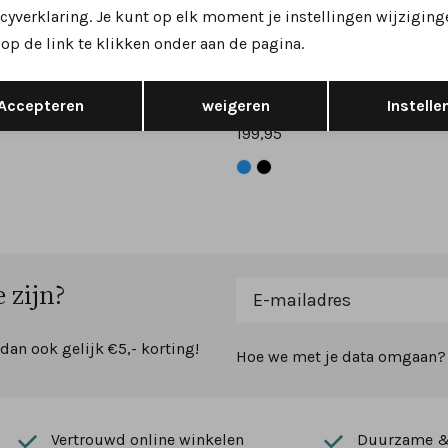
Nieuw
cyverklaring. Je kunt op elk moment je instellingen wijziging
op de link te klikken onder aan de pagina.
es
Hartjes
 162.2701 sneakers zwart
Opslaan
Terug
 H
wijdte H
Accepteren
weigeren
Instelle
199,95
 zijn?
 dan ook gelijk €5,- korting!
Hoe we met je data omgaan? B
Vertrouwd online winkelen
Duurzame & 