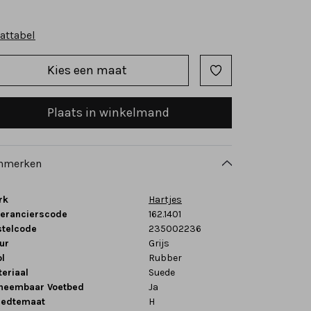
attabel
Kies een maat
Plaats in winkelmand
nmerken
rk
Hartjes
verancierscode
162.1401
stelcode
235002236
ur
Grijs
l
Rubber
eriaal
Suede
tneembaar Voetbed
Ja
eedtemaat
H