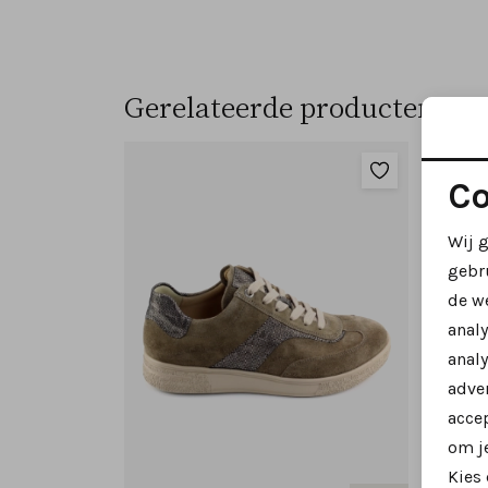
Gerelateerde producten
Co
Wij 
gebr
de w
anal
analy
adver
accep
om je
Kies