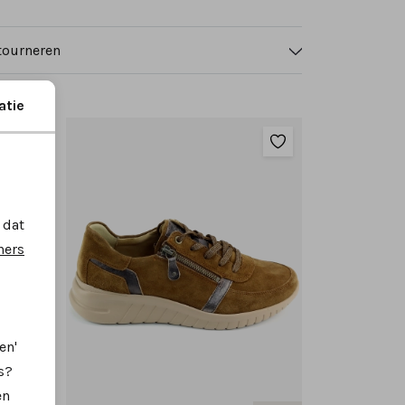
tourneren
atie
 dat
ners
en'
s?
en