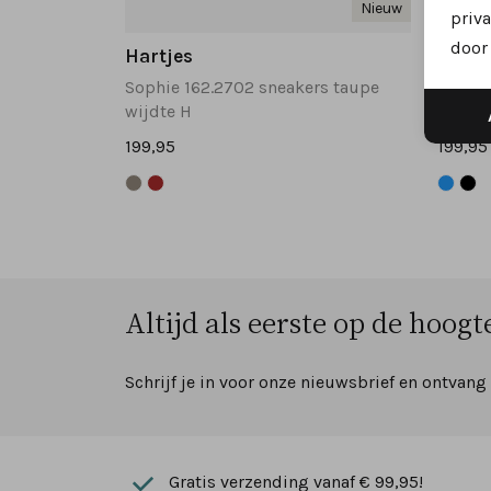
Nieuw
priva
door 
Hartjes
Hartj
Sophie 162.2702 sneakers taupe
Sophie
wijdte H
wijdte
199,95
199,95
Altijd als eerste op de hoogte
Schrijf je in voor onze nieuwsbrief en ontvang
Gratis verzending vanaf € 99,95!