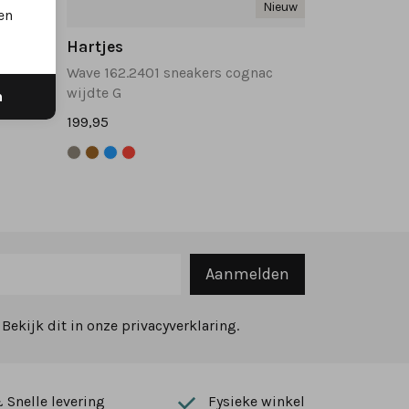
Nieuw
Nieuw
en
Hartjes
Sophie 162.2701 sneakers donkerblauw
Wave 162.2401 sneakers cognac
wijdte G
n
199,95
Aanmelden
ekijk dit in onze privacyverklaring.
Snelle levering
Fysieke winkel