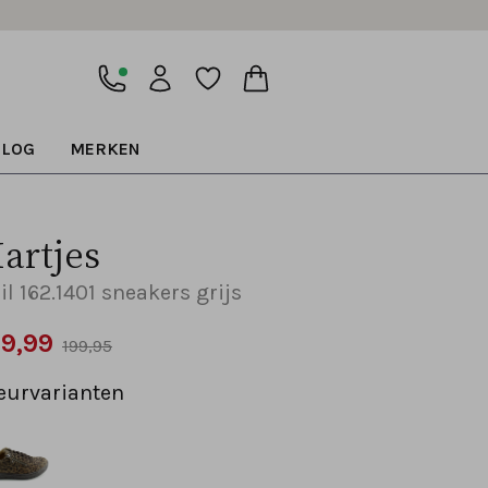
BLOG
MERKEN
artjes
il 162.1401 sneakers grijs
59,99
199,95
eurvarianten