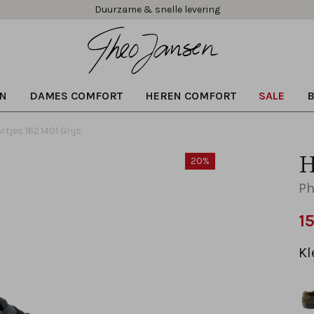
Gratis verzending vanaf € 99,95!
Duurzame & snelle levering
N
DAMES COMFORT
HEREN COMFORT
SALE
rtjes 162.1401 Grijs
H
20%
Ph
1
Kl