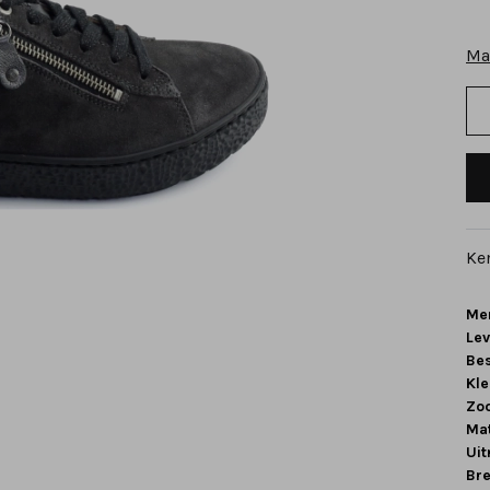
Ma
Ke
Me
Le
Be
Kle
Zoo
Mat
Ui
Br