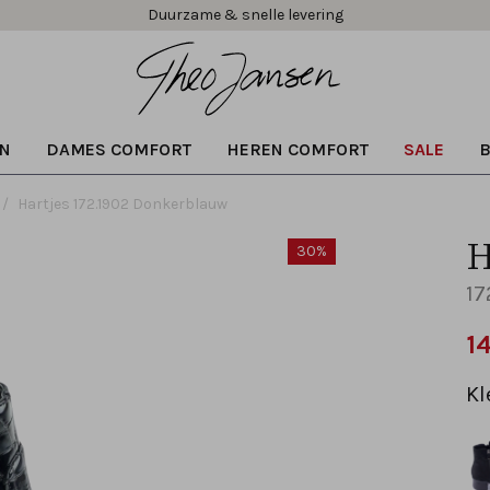
Duurzame & snelle levering
N
DAMES COMFORT
HEREN COMFORT
SALE
Hartjes 172.1902 Donkerblauw
H
30%
17
1
Kl