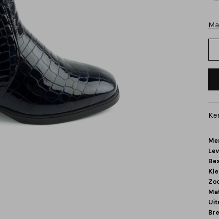
Ma
Ke
Me
Le
Be
Kle
Zoo
Mat
Ui
Br