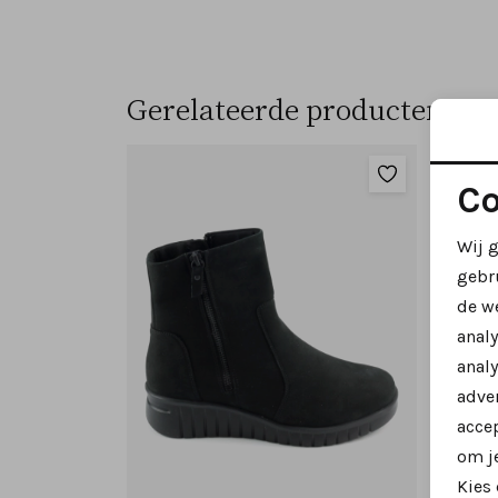
Gerelateerde producten
Co
Wij 
gebr
de w
anal
analy
adver
accep
om je
Kies