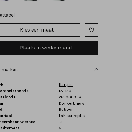
attabel
Kies een maat
Plaats in winkelmand
nmerken
rk
Hartjes
verancierscode
172.1902
stelcode
269000358
ur
Donkerblauw
l
Rubber
eriaal
Lakleer reptiel
tneembaar Voetbed
Ja
eedtemaat
G