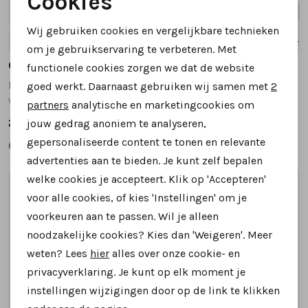
Cookies
Nieuw
Nieuw
Noodzakelijke cookies
Wij gebruiken cookies en vergelijkbare technieken
42
42.5
43
43.5
44
+2
42
42.5
43
43.5
44
Personalisatie cookies
om je gebruikservaring te verbeteren. Met
Greve
Greve
functionele cookies zorgen we dat de website
Analytische cookies
Haarlem sneakers donkerblauw
Haarlem sneakers cognac
goed werkt. Daarnaast gebruiken wij samen met
2
Marketing cookies
wijdte K
wijdte K
partners
analytische en marketingcookies om
299,95
299,95
jouw gedrag anoniem te analyseren,
gepersonaliseerde content te tonen en relevante
advertenties aan te bieden. Je kunt zelf bepalen
welke cookies je accepteert. Klik op 'Accepteren'
1
/2
1
/2
voor alle cookies, of kies 'Instellingen' om je
voorkeuren aan te passen. Wil je alleen
noodzakelijke cookies? Kies dan 'Weigeren'. Meer
weten? Lees
hier
alles over onze cookie- en
privacyverklaring. Je kunt op elk moment je
instellingen wijzigingen door op de link te klikken