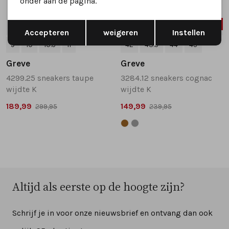
onder aan de pagina.
Opslaan
Terug
SALE
SALE
Accepteren
weigeren
Instellen
9
10
10.5
11
42
43.5
44
45
Greve
Greve
4299.25 sneakers taupe
3284.12 sneakers cognac
wijdte K
wijdte K
189,99
149,99
299,95
239,95
Altijd als eerste op de hoogte zijn?
Schrijf je in voor onze nieuwsbrief en ontvang dan ook