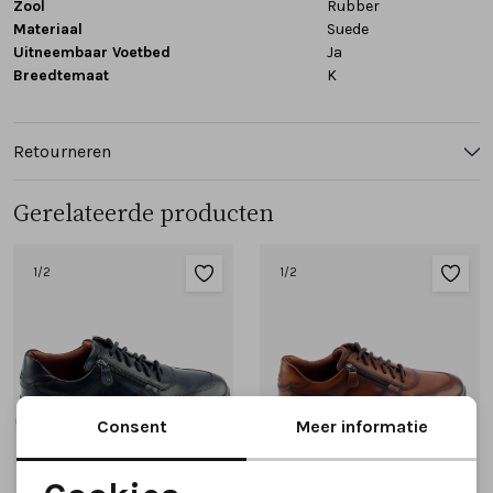
Zool
Rubber
Materiaal
Suede
Uitneembaar Voetbed
Ja
Breedtemaat
K
Retourneren
Gerelateerde producten
1
/2
1
/2
Consent
Meer informatie