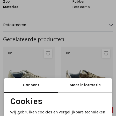
Zool
Rubber
Materiaal
Leer combi
Retourneren
Gerelateerde producten
1
/2
1
/2
Consent
Meer informatie
Cookies
Noodzakelijke cookies
SALE
SALE
Wij gebruiken cookies en vergelijkbare technieken