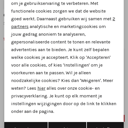
Personalisatie cookies
om je gebruikservaring te verbeteren. Met
40
41
42
43
45
functionele cookies zorgen we dat de website
Analytische cookies
Giorgio
Giorgio
goed werkt. Daarnaast gebruiken wij samen met
2
578109 sneakers taupe
227147 sneakers taupe
Marketing cookies
partners
analytische en marketingcookies om
jouw gedrag anoniem te analyseren,
129,99
129,99
229,95
229,95
gepersonaliseerde content te tonen en relevante
advertenties aan te bieden. Je kunt zelf bepalen
1
/2
1
/2
welke cookies je accepteert. Klik op 'Accepteren'
voor alle cookies, of kies 'Instellingen' om je
voorkeuren aan te passen. Wil je alleen
noodzakelijke cookies? Kies dan 'Weigeren'. Meer
weten? Lees
hier
alles over onze cookie- en
privacyverklaring. Je kunt op elk moment je
instellingen wijzigingen door op de link te klikken
onder aan de pagina.
SALE
SALE
Opslaan
Terug