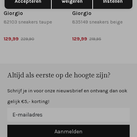
Accepteren
weigeren
Instellen
43
44
46
41
42
Giorgio
Giorgio
82103 sneakers taupe
835149 sneakers beige
129,99
129,99
229,90
219,95
Altijd als eerste op de hoogte zijn?
Schrijf je in voor onze nieuwsbrief en ontvang dan ook
gelijk €5,- korting!
Aanmelden