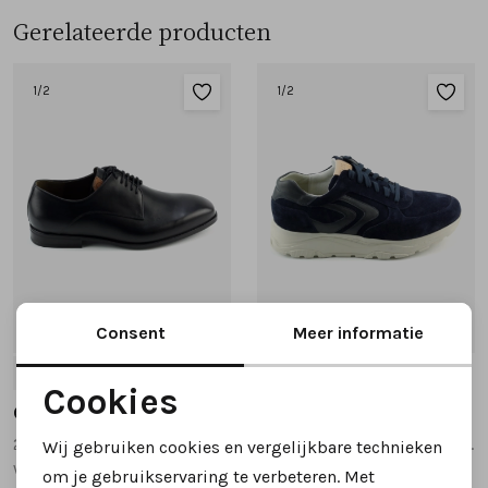
Gerelateerde producten
1
/2
1
/2
Consent
Meer informatie
8
9
10
10.5
8
8.5
9
10
10.5
Cookies
Gijs
Gijs
Noodzakelijke cookies
2141 608 veterschoenen zwart
2160 115 veterschoenen donkerblauw
Wij gebruiken cookies en vergelijkbare technieken
Personalisatie cookies
wijdte K
wijdte H
om je gebruikservaring te verbeteren. Met