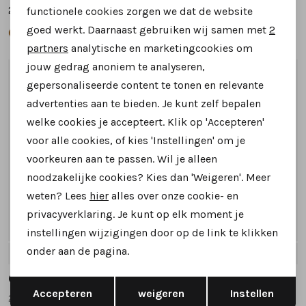
299,95
269,95
functionele cookies zorgen we dat de website
Analytische cookies
goed werkt. Daarnaast gebruiken wij samen met
2
Marketing cookies
partners
analytische en marketingcookies om
jouw gedrag anoniem te analyseren,
1
/2
1
/2
gepersonaliseerde content te tonen en relevante
advertenties aan te bieden. Je kunt zelf bepalen
welke cookies je accepteert. Klik op 'Accepteren'
voor alle cookies, of kies 'Instellingen' om je
voorkeuren aan te passen. Wil je alleen
noodzakelijke cookies? Kies dan 'Weigeren'. Meer
weten? Lees
hier
alles over onze cookie- en
privacyverklaring. Je kunt op elk moment je
instellingen wijzigingen door op de link te klikken
onder aan de pagina.
7
7.5
8
8.5
9
+4
7
7.5
8
8.5
9
+3
Gijs
Gijs
Opslaan
Terug
Accepteren
weigeren
Instellen
2141 608 veterschoenen cognac
2042 208 7506 veterschoenen cognac