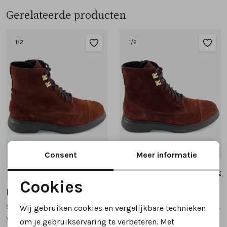
Gerelateerde producten
1
/2
1
/2
Nieuw
Nieuw
Consent
Meer informatie
5
5.5
6
6.5
7
+1
4.5
5
5.5
6
6.5
+2
Cookies
Durea
Durea
Noodzakelijke cookies
9837 838 veterboots bordeaux
9837 835 veterboots bordeaux
Wij gebruiken cookies en vergelijkbare technieken
Personalisatie cookies
wijdte K
wijdte H
om je gebruikservaring te verbeteren. Met