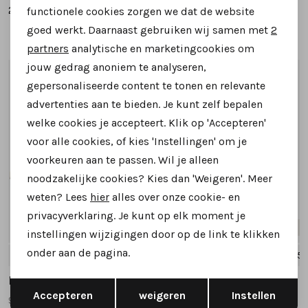
284,95
284,95
functionele cookies zorgen we dat de website
Analytische cookies
goed werkt. Daarnaast gebruiken wij samen met
2
Marketing cookies
partners
analytische en marketingcookies om
jouw gedrag anoniem te analyseren,
1
/2
1
/2
gepersonaliseerde content te tonen en relevante
advertenties aan te bieden. Je kunt zelf bepalen
welke cookies je accepteert. Klik op 'Accepteren'
voor alle cookies, of kies 'Instellingen' om je
voorkeuren aan te passen. Wil je alleen
noodzakelijke cookies? Kies dan 'Weigeren'. Meer
weten? Lees
hier
alles over onze cookie- en
privacyverklaring. Je kunt op elk moment je
Nieuw
Nieuw
instellingen wijzigingen door op de link te klikken
onder aan de pagina.
5
5.5
6
6.5
7
+1
4.5
5
5.5
6
6.5
+5
Durea
Durea
Opslaan
Terug
Accepteren
weigeren
Instellen
9835 608 veterboots brons
9840 835 veterboots bruin multi