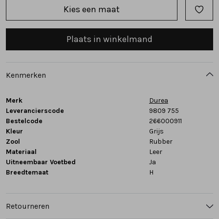
Kies een maat
Tassen
Plaats in winkelmand
Accessoires
Cadeaubonnen
Kenmerken
Merk
Durea
Leverancierscode
9809 755
Bestelcode
266000911
Kleur
Grijs
Zool
Rubber
Materiaal
Leer
Uitneembaar Voetbed
Ja
Breedtemaat
H
Retourneren