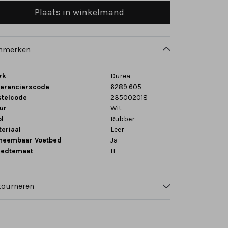
Plaats in winkelmand
nmerken
rk
Durea
verancierscode
6289 605
stelcode
235002018
ur
Wit
l
Rubber
eriaal
Leer
tneembaar Voetbed
Ja
eedtemaat
H
tourneren