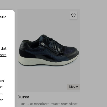
atie
 dat
ners
en'
Nieuw
Nieuw
s?
en
Durea
en
9835 605 sneakers zwart combinatie
6318 605 sneakers zwart combinatie