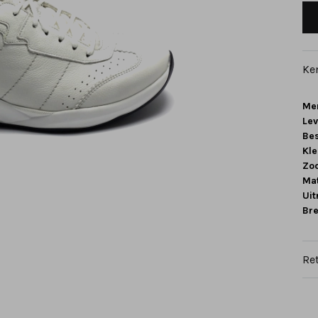
Ke
Me
Le
Be
Kle
Zoo
Mat
Ui
Br
Re