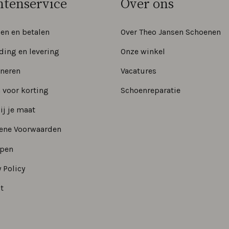
ntenservice
Over ons
len en betalen
Over Theo Jansen Schoenen
ding en levering
Onze winkel
neren
Vacatures
 voor korting
Schoenreparatie
ij je maat
ene Voorwaarden
epen
 Policy
t