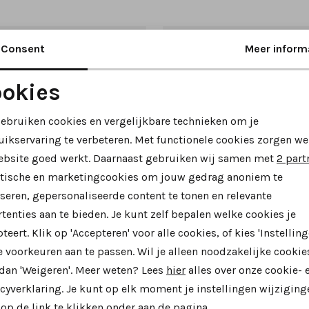
Consent
Meer inform
okies
Noodzakelijke cookies
Personalisatie cookies
gebruiken cookies en vergelijkbare technieken om je
uikservaring te verbeteren. Met functionele cookies zorgen we
Analytische cookies
Marketing cookies
ebsite goed werkt. Daarnaast gebruiken wij samen met
2 part
ytische en marketingcookies om jouw gedrag anoniem te
seren, gepersonaliseerde content te tonen en relevante
tenties aan te bieden. Je kunt zelf bepalen welke cookies je
teert. Klik op 'Accepteren' voor alle cookies, of kies 'Instelling
Nieuw
 voorkeuren aan te passen. Wil je alleen noodzakelijke cookie
 dan 'Weigeren'. Meer weten? Lees
hier
alles over onze cookie- 
a
Durea
cyverklaring. Je kunt op elk moment je instellingen wijziging
08 sneakers brons
op de link te klikken onder aan de pagina.