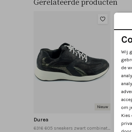
Gerelateerde producten
Co
Wij 
gebr
de w
anal
analy
adver
accep
Nieuw
om je
Kies
Durea
Dure
priva
6316 605 sneakers zwart combinatie
6325 6
door 