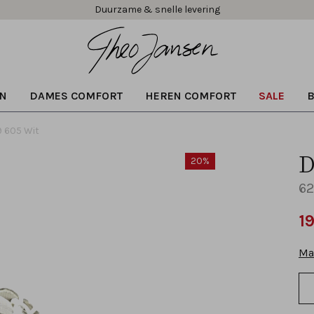
Duurzame & snelle levering
N
DAMES COMFORT
HEREN COMFORT
SALE
 605 Wit
D
20%
62
1
Ma