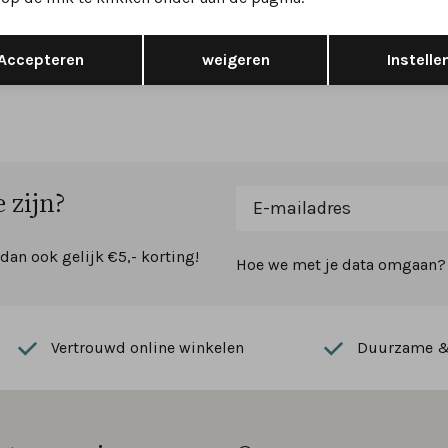
 K
wijdte H
Opslaan
Terug
5
269,95
Accepteren
weigeren
Instelle
 zijn?
 dan ook gelijk €5,- korting!
Hoe we met je data omgaan? B
Vertrouwd online winkelen
Duurzame & 