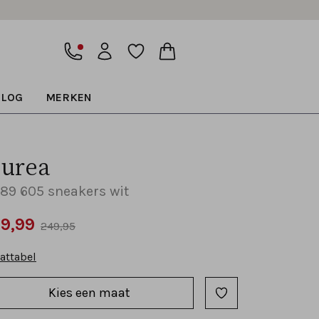
BLOG
MERKEN
urea
89 605 sneakers wit
99,99
249,95
attabel
Kies een maat