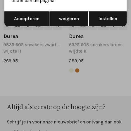
onder aan de pagina.
Opslaan
Terug
Nieuw
Nieuw
Accepteren
weigeren
Instellen
5
5.5
6
6.5
7
+1
5
5.5
6
6.5
7
+1
Durea
Durea
9835 605 sneakers zwart combinatie
6325 608 sneakers brons
wijdte H
wijdte K
269,95
289,95
Altijd als eerste op de hoogte zijn?
Schrijf je in voor onze nieuwsbrief en ontvang dan ook