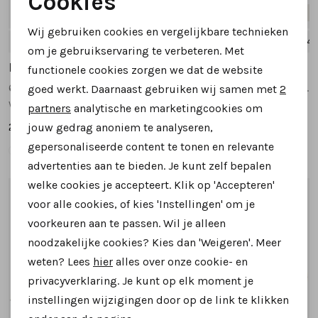
Cookies
Nieuw
Nieuw
Noodzakelijke cookies
Wij gebruiken cookies en vergelijkbare technieken
4
5
5.5
6
6.5
+1
4.5
5
5.5
6
6.5
+4
Personalisatie cookies
om je gebruikservaring te verbeteren. Met
Durea
Durea
functionele cookies zorgen we dat de website
Analytische cookies
6316 605 sneakers zwart combinatie
6318 605 sneakers zwart combinatie
goed werkt. Daarnaast gebruiken wij samen met
2
Marketing cookies
wijdte H
wijdte H
partners
analytische en marketingcookies om
269,95
269,95
jouw gedrag anoniem te analyseren,
gepersonaliseerde content te tonen en relevante
advertenties aan te bieden. Je kunt zelf bepalen
welke cookies je accepteert. Klik op 'Accepteren'
1
/2
1
/2
voor alle cookies, of kies 'Instellingen' om je
voorkeuren aan te passen. Wil je alleen
noodzakelijke cookies? Kies dan 'Weigeren'. Meer
weten? Lees
hier
alles over onze cookie- en
privacyverklaring. Je kunt op elk moment je
instellingen wijzigingen door op de link te klikken