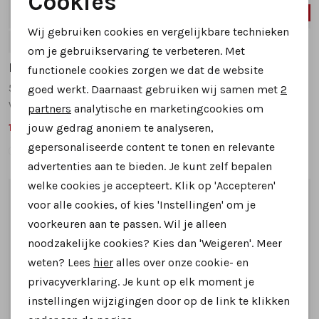
Cookies
SALE
SALE
Noodzakelijke cookies
Wij gebruiken cookies en vergelijkbare technieken
5
6
6.5
3.5
6.5
7
8
Personalisatie cookies
om je gebruikservaring te verbeteren. Met
Durea
Durea
functionele cookies zorgen we dat de website
Analytische cookies
5923 575 sandalen zwart combinatie
5923 575 sandalen zwart combinatie
goed werkt. Daarnaast gebruiken wij samen met
2
Marketing cookies
wijdte H
wijdte H
partners
analytische en marketingcookies om
199,99
179,99
jouw gedrag anoniem te analyseren,
239,95
229,95
gepersonaliseerde content te tonen en relevante
advertenties aan te bieden. Je kunt zelf bepalen
welke cookies je accepteert. Klik op 'Accepteren'
1
/2
1
/2
voor alle cookies, of kies 'Instellingen' om je
voorkeuren aan te passen. Wil je alleen
noodzakelijke cookies? Kies dan 'Weigeren'. Meer
weten? Lees
hier
alles over onze cookie- en
privacyverklaring. Je kunt op elk moment je
instellingen wijzigingen door op de link te klikken