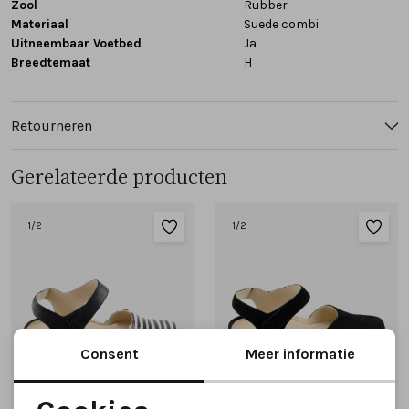
Zool
Rubber
Materiaal
Suede combi
Uitneembaar Voetbed
Ja
Breedtemaat
H
Retourneren
Gerelateerde producten
1
/2
1
/2
Consent
Meer informatie