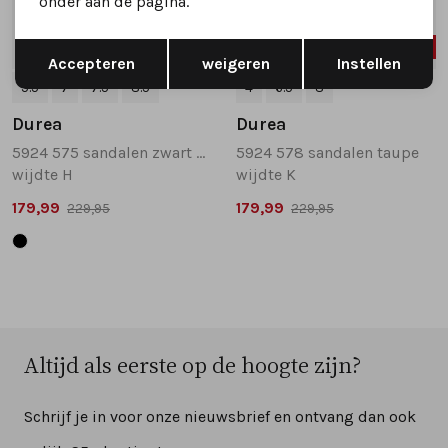
onder aan de pagina.
Opslaan
Terug
SALE
SALE
Accepteren
weigeren
Instellen
5.5
7
7.5
8.5
4
6.5
8
Durea
Durea
5924 575 sandalen zwart combinatie
5924 578 sandalen taupe
wijdte H
wijdte K
179,99
179,99
229,95
229,95
Altijd als eerste op de hoogte zijn?
Schrijf je in voor onze nieuwsbrief en ontvang dan ook