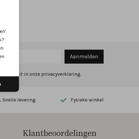
en'
s?
en
Aanmelden
en
ekijk dit in onze privacyverklaring.
n
Snelle levering
Fysieke winkel
Klantbeoordelingen