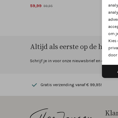
anal
59,99
99,95
analy
adver
accep
om je
Kies
Altijd als eerste op de hoogte
priva
door 
Schrijf je in voor onze nieuwsbrief en ontvang
Gratis verzending vanaf € 99,95!
Kla