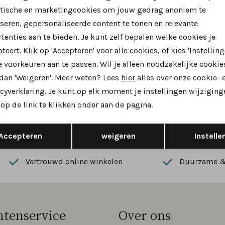
ytische en marketingcookies om jouw gedrag anoniem te
seren, gepersonaliseerde content te tonen en relevante
tenties aan te bieden. Je kunt zelf bepalen welke cookies je
teert. Klik op 'Accepteren' voor alle cookies, of kies 'Instelling
 voorkeuren aan te passen. Wil je alleen noodzakelijke cookie
 dan 'Weigeren'. Meer weten? Lees
hier
alles over onze cookie- 
 zijn?
cyverklaring. Je kunt op elk moment je instellingen wijziging
op de link te klikken onder aan de pagina.
 dan ook gelijk €5,- korting!
Hoe we met je data omgaan? B
Opslaan
Terug
Accepteren
weigeren
Instelle
Vertrouwd online winkelen
Duurzame & 
ntenservice
Over ons