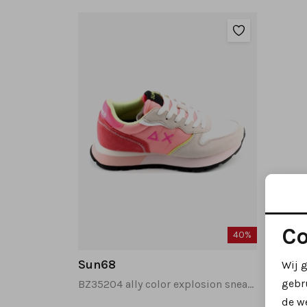
Co
40%
Sun68
Wij 
gebr
BZ35204 ally color explosion sneakers beige
de w