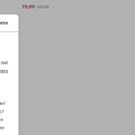
79,99
129,95
atie
 dat
ners
en'
s?
en
en