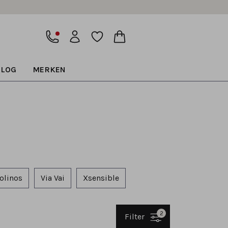
BLOG
MERKEN
olinos
Via Vai
Xsensible
2
Filter