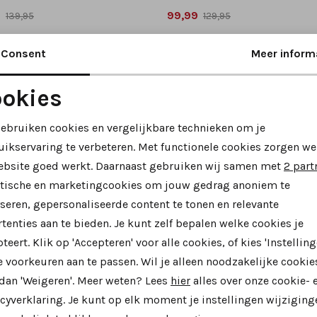
9
99,99
139,95
129,95
Consent
Meer inform
okies
Noodzakelijke cookies
Personalisatie cookies
gebruiken cookies en vergelijkbare technieken om je
uikservaring te verbeteren. Met functionele cookies zorgen we
Analytische cookies
Marketing cookies
ebsite goed werkt. Daarnaast gebruiken wij samen met
2 part
ytische en marketingcookies om jouw gedrag anoniem te
seren, gepersonaliseerde content te tonen en relevante
tenties aan te bieden. Je kunt zelf bepalen welke cookies je
teert. Klik op 'Accepteren' voor alle cookies, of kies 'Instelling
 voorkeuren aan te passen. Wil je alleen noodzakelijke cookie
 dan 'Weigeren'. Meer weten? Lees
hier
alles over onze cookie- 
cyverklaring. Je kunt op elk moment je instellingen wijziging