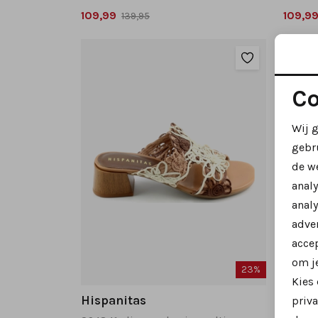
109,99
109,9
139,95
Co
Wij 
gebr
de w
anal
analy
adver
accep
om je
23%
Kies
Hispanitas
priva