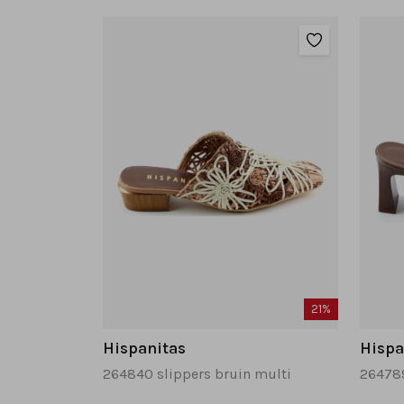
21%
Hispanitas
Hispa
264840 slippers bruin multi
264789