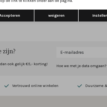
op de link te klikken onder aan de pagina.
Opslaan
Terug
Accepteren
weigeren
Instelle
 zijn?
 dan ook gelijk €5,- korting!
Hoe we met je data omgaan? B
Vertrouwd online winkelen
Duurzame & 