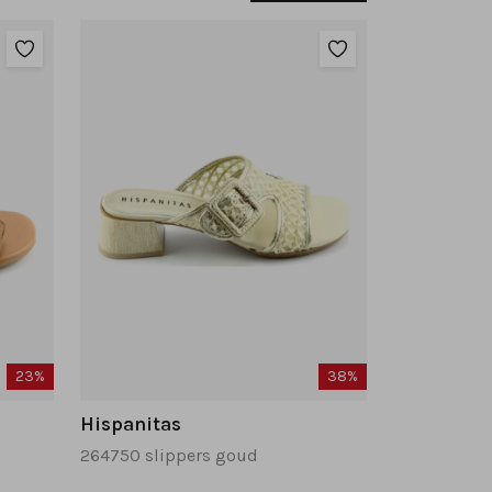
23%
38%
Hispanitas
264750 slippers goud