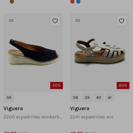
1
/2
1
/2
50%
60%
39
38
39
40
41
Viguera
Viguera
2200 espadrilles donkerblauw
2241 espadrilles wit