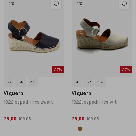
Sandalen
Chelsea's en laarzen
Veterboots
1
/2
1
/2
Pumps en slingbacks
Veterboots
Korte laarsjes
Veterboots
Pantoffels
Lange laarzen
Korte laarsjes
Accessoires
Bandschoenen
27%
27%
Pantoffels
Cadeaubonnen
37
38
40
36
37
38
Lange laarzen
Viguera
Viguera
1922 espadrilles zwart
1922. espadrilles wit
Espadrilles
79,99
79,99
109,95
109,95
Bandschoenen