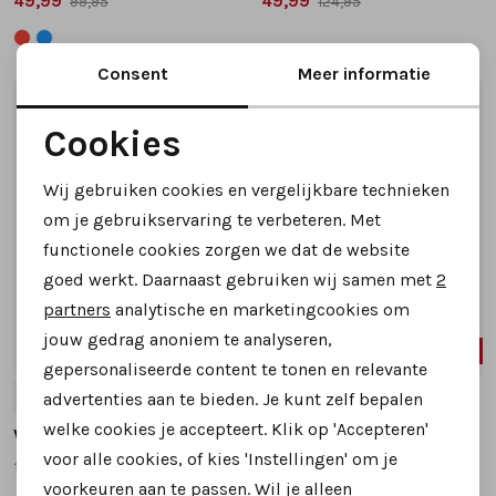
49,99
49,99
99,95
124,95
Consent
Meer informatie
1
/2
1
/2
Cookies
Noodzakelijke cookies
Wij gebruiken cookies en vergelijkbare technieken
Personalisatie cookies
om je gebruikservaring te verbeteren. Met
functionele cookies zorgen we dat de website
Analytische cookies
goed werkt. Daarnaast gebruiken wij samen met
2
Marketing cookies
partners
analytische en marketingcookies om
jouw gedrag anoniem te analyseren,
45%
40%
gepersonaliseerde content te tonen en relevante
38
39
40
41
38
advertenties aan te bieden. Je kunt zelf bepalen
welke cookies je accepteert. Klik op 'Accepteren'
Viguera
Viguera
voor alle cookies, of kies 'Instellingen' om je
1654 espadrilles taupe
1382 espadrilles taupe
voorkeuren aan te passen. Wil je alleen