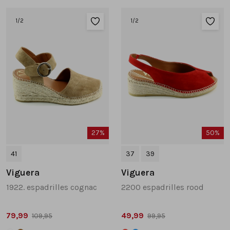
Tassen
1
/2
1
/2
Accessoires
Cadeaubonnen
27%
50%
41
37
39
Viguera
Viguera
1922. espadrilles cognac
2200 espadrilles rood
79,99
49,99
109,95
99,95