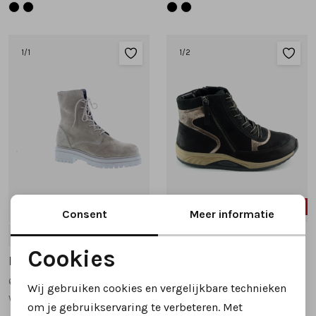
Tassen
1
/1
1
/2
Accessoires
Cadeaubonnen
60%
62%
Consent
Meer informatie
6.5
5
5.5
Cookies
Helioform
Helioform
Noodzakelijke cookies
674.001 veterboots taupe
296001 veterboots zwart
Wij gebruiken cookies en vergelijkbare technieken
wijdte H
wijdte H
Personalisatie cookies
om je gebruikservaring te verbeteren. Met