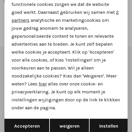
59,99
59,99
149,95
159,95
functionele cookies zorgen we dat de website
Analytische cookies
goed werkt. Daarnaast gebruiken wij samen met
2
Marketing cookies
partners
analytische en marketingcookies om
jouw gedrag anoniem te analyseren,
2
Filter
gepersonaliseerde content te tonen en relevante
advertenties aan te bieden. Je kunt zelf bepalen
welke cookies je accepteert. Klik op 'Accepteren'
Altijd als eerste op de hoogte zijn?
voor alle cookies, of kies 'Instellingen' om je
voorkeuren aan te passen. Wil je alleen
Schrijf je in voor onze nieuwsbrief en ontvang dan ook
noodzakelijke cookies? Kies dan 'Weigeren'. Meer
gelijk €5,- korting!
weten? Lees
hier
alles over onze cookie- en
privacyverklaring. Je kunt op elk moment je
instellingen wijzigingen door op de link te klikken
onder aan de pagina.
Aanmelden
Opslaan
Terug
Accepteren
weigeren
Instellen
Hoe we met je data omgaan? Bekijk dit in onze