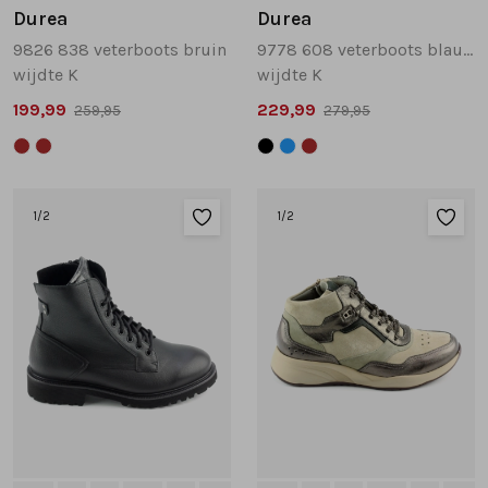
Durea
Durea
9826 838 veterboots bruin
9778 608 veterboots blauw
wijdte K
wijdte K
199,99
229,99
259,95
279,95
1
/2
1
/2