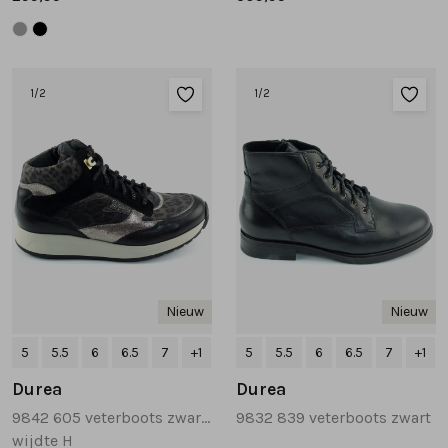
1
/2
1
/2
Nieuw
Nieuw
5
5.5
6
6.5
7
+1
5
5.5
6
6.5
7
+1
Durea
Durea
9842 605 veterboots zwart combinatie
9832 839 veterboots zwart
wijdte H