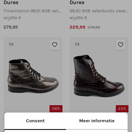
Durea
Durea
Flowmotion 9831 608 veterboots brons multi
9830 908 veterboots zwart combinatie
wijdte K
wijdte K
279,95
229,99
279,95
1
/2
1
/2
38%
23%
Consent
Meer informatie
4.5
5
5.5
6
7
6
7
Durea
Durea