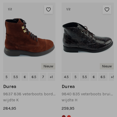
Tassen
1
/2
1
/2
Accessoires
Cadeaubonnen
Nieuw
Nieuw
5
5.5
6
6.5
7
+1
4.5
5
5.5
6
6.5
+5
Durea
Durea
9837 838 veterboots bordeaux
9840 835 veterboots bruin multi
wijdte K
wijdte H
284,95
259,95