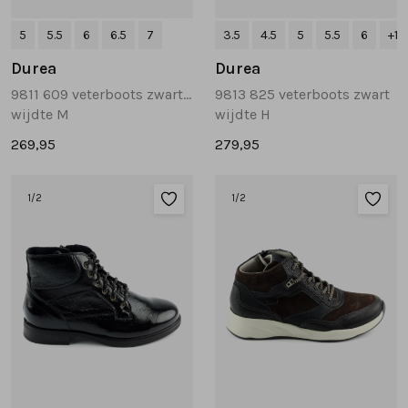
5
5.5
6
6.5
7
3.5
4.5
5
5.5
6
+1
Durea
Durea
9811 609 veterboots zwart combinatie
9813 825 veterboots zwart
wijdte M
wijdte H
269,95
279,95
1
/2
1
/2