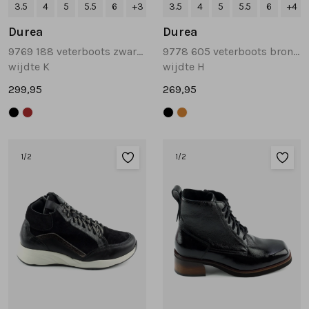
3.5
4
5
5.5
6
+3
3.5
4
5
5.5
6
+4
Durea
Durea
9769 188 veterboots zwart combinatie
9778 605 veterboots brons multi
wijdte K
wijdte H
299,95
269,95
1
/2
1
/2