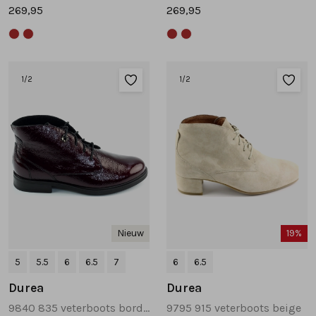
269,95
269,95
1
/2
1
/2
Nieuw
19%
5
5.5
6
6.5
7
6
6.5
Durea
Durea
9840 835 veterboots bordeaux
9795 915 veterboots beige