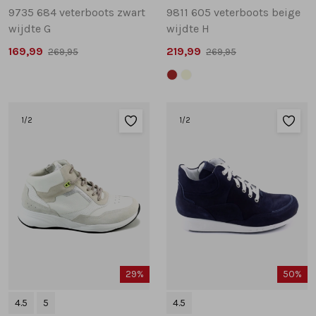
9735 684 veterboots zwart
9811 605 veterboots beige
wijdte G
wijdte H
169,99
219,99
269,95
269,95
1
/2
1
/2
29%
50%
4.5
5
4.5