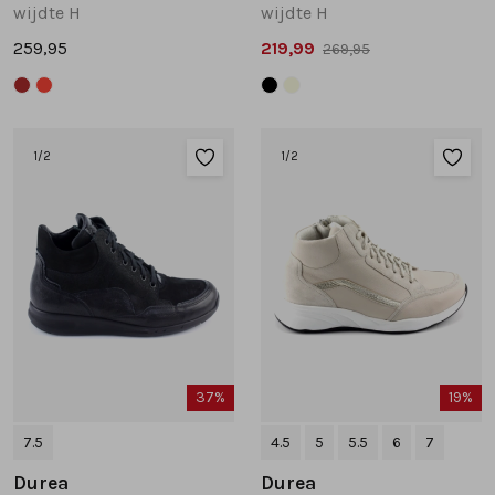
wijdte H
wijdte H
259,95
219,99
269,95
1
/2
1
/2
37%
19%
7.5
4.5
5
5.5
6
7
Durea
Durea