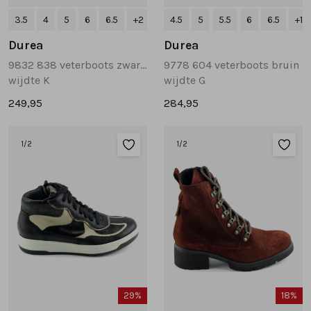
3.5
4
5
6
6.5
+2
4.5
5
5.5
6
6.5
+1
Durea
Durea
9832 838 veterboots zwart combinatie
9778 604 veterboots bruin
wijdte K
wijdte G
249,95
284,95
1
/2
1
/2
29%
18%