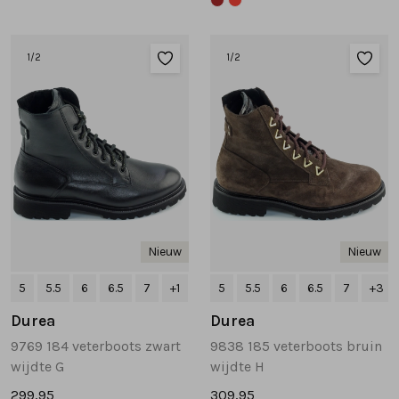
1
/2
1
/2
Nieuw
Nieuw
5
5.5
6
6.5
7
+1
5
5.5
6
6.5
7
+3
Durea
Durea
9769 184 veterboots zwart
9838 185 veterboots bruin
wijdte G
wijdte H
299,95
309,95