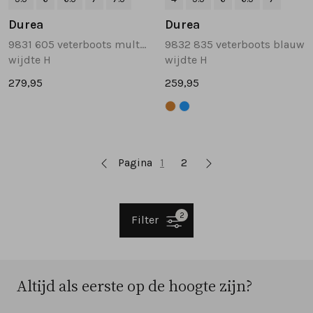
Durea
Durea
9831 605 veterboots multicolor
9832 835 veterboots blauw
wijdte H
wijdte H
279,95
259,95
Pagina
1
2
2
Filter
Altijd als eerste op de hoogte zijn?