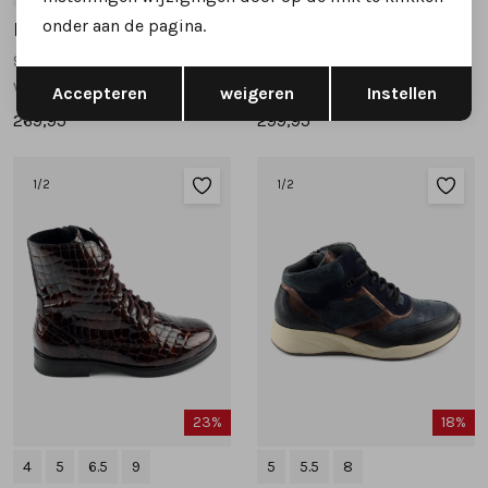
onder aan de pagina.
Durea
Durea
9811 608 veterboots bruin multi
9813 828 veterboots bruin
Opslaan
Terug
wijdte K
wijdte K
Accepteren
weigeren
Instellen
269,95
299,95
1
/2
1
/2
23%
18%
4
5
6.5
9
5
5.5
8