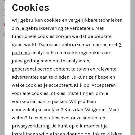
Cookies
9832 835 veterboots brons
9826 834 veterboots bruin
Noodzakelijke cookies
wijdte H
wijdte G
Wij gebruiken cookies en vergelijkbare technieken
159,99
199,99
Personalisatie cookies
259,95
259,95
om je gebruikservaring te verbeteren. Met
functionele cookies zorgen we dat de website
Analytische cookies
goed werkt. Daarnaast gebruiken wij samen met
2
Marketing cookies
partners
analytische en marketingcookies om
1
/2
1
/2
jouw gedrag anoniem te analyseren,
gepersonaliseerde content te tonen en relevante
advertenties aan te bieden. Je kunt zelf bepalen
welke cookies je accepteert. Klik op 'Accepteren'
voor alle cookies, of kies 'Instellingen' om je
voorkeuren aan te passen. Wil je alleen
noodzakelijke cookies? Kies dan 'Weigeren'. Meer
weten? Lees
hier
alles over onze cookie- en
privacyverklaring. Je kunt op elk moment je
5
5.5
6
6.5
5
5.5
6
6.5
instellingen wijzigingen door op de link te klikken