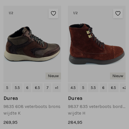
Sandalen
Chelsea's en laarzen
Veterboots
1
/2
1
/2
Pumps en slingbacks
Veterboots
Korte laarsjes
Veterboots
Pantoffels
Lange laarzen
Korte laarsjes
Accessoires
Bandschoenen
Pantoffels
Cadeaubonnen
Nieuw
Nieuw
Lange laarzen
5
5.5
6
6.5
7
+1
4.5
5
5.5
6
6.5
+2
Durea
Durea
Espadrilles
9835 608 veterboots brons
9837 835 veterboots bordeaux
wijdte K
wijdte H
Bandschoenen
269,95
284,95