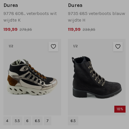
Durea
Durea
9778 608.. veterboots wit
9735 685 veterboots blauw
wijdte K
wijdte H
199,99
119,99
279,95
239,95
1
/2
1
/2
18%
4
5.5
6
6.5
7
6.5