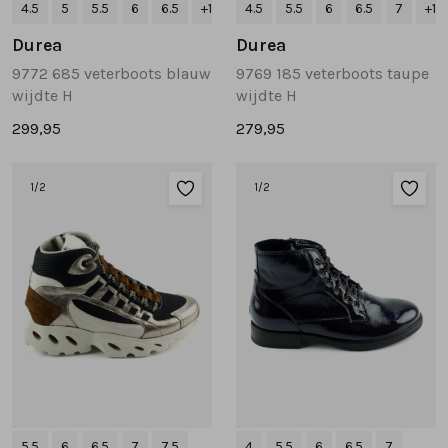
4.5
5
5.5
6
6.5
+1
4.5
5.5
6
6.5
7
+1
Durea
Durea
9772 685 veterboots blauw
9769 185 veterboots taupe
wijdte H
wijdte H
299,95
279,95
1
/2
1
/2
5.5
6
6.5
7
7.5
4
5.5
6
6.5
7