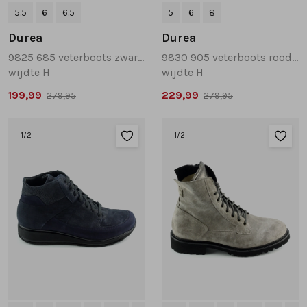
5.5
6
6.5
5
6
8
Durea
Durea
9825 685 veterboots zwart combinatie
9830 905 veterboots roodbruin
wijdte H
wijdte H
199,99
229,99
279,95
279,95
1
/2
1
/2