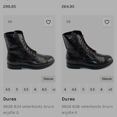
299,95
264,95
1
/2
1
/2
Nieuw
Nieuw
4.5
5
5.5
6
6.5
+2
4
4.5
5
5.5
6
+5
Durea
Durea
9826 834 veterboots bruin
9826 838 veterboots bruin
wijdte G
wijdte K