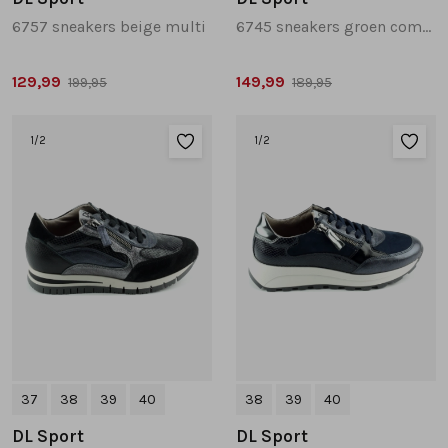
6757 sneakers beige multi
6745 sneakers groen combinatie
129,99
149,99
199,95
189,95
1
/2
1
/2
37
38
39
40
38
39
40
DL Sport
DL Sport