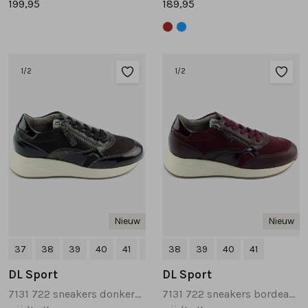
199,95
189,95
1
/2
1
/2
Nieuw
Nieuw
37
38
39
40
41
+1
38
39
40
41
DL Sport
DL Sport
7131 722 sneakers donkerbruin
7131 722 sneakers bordeaux