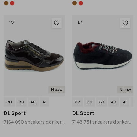
Tassen
1
/2
1
/2
Accessoires
Cadeaubonnen
Nieuw
Nieuw
38
39
40
41
37
38
39
40
41
+1
DL Sport
DL Sport
7164 090 sneakers donkerbruin
7148 751 sneakers donkerblauw