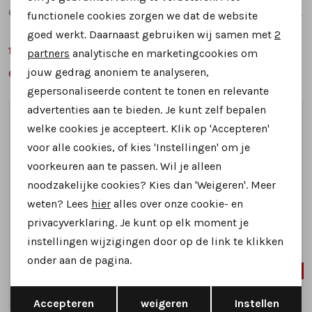
6944 sneakers bruin multi
6944 sneakers blauw combinatie
functionele cookies zorgen we dat de website
Analytische cookies
goed werkt. Daarnaast gebruiken wij samen met
2
Marketing cookies
129,99
129,99
199,95
199,95
partners
analytische en marketingcookies om
jouw gedrag anoniem te analyseren,
gepersonaliseerde content te tonen en relevante
advertenties aan te bieden. Je kunt zelf bepalen
1
/2
1
/2
welke cookies je accepteert. Klik op 'Accepteren'
voor alle cookies, of kies 'Instellingen' om je
voorkeuren aan te passen. Wil je alleen
noodzakelijke cookies? Kies dan 'Weigeren'. Meer
weten? Lees
hier
alles over onze cookie- en
privacyverklaring. Je kunt op elk moment je
instellingen wijzigingen door op de link te klikken
onder aan de pagina.
37%
50%
Opslaan
Terug
38
39
40
41
38
Accepteren
weigeren
Instellen