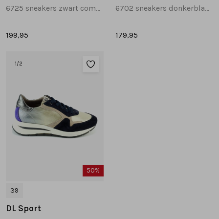
6725 sneakers zwart combinatie
6702 sneakers donkerblauw
199,95
179,95
1
/2
50%
39
DL Sport