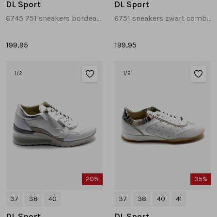
DL Sport
DL Sport
6745 751 sneakers bordeaux
6751 sneakers zwart combinatie
199,95
199,95
1
/2
1
/2
20%
35%
37
38
40
37
38
40
41
DL Sport
DL Sport