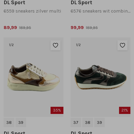
DL Sport
DL Sport
6559 sneakers zilver multi
6576 sneakers wit combinatie
89,99
99,99
189,95
189,95
1
/2
1
/2
35%
21%
38
39
37
38
39
DL Sport
DL Sport