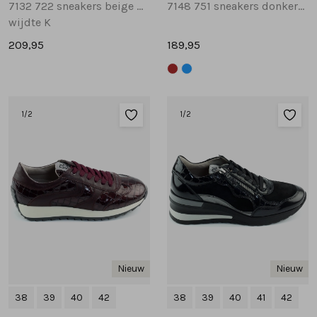
7132 722 sneakers beige multi
7148 751 sneakers donkerbruin
wijdte K
209,95
189,95
1
/2
1
/2
Nieuw
Nieuw
38
39
40
42
38
39
40
41
42