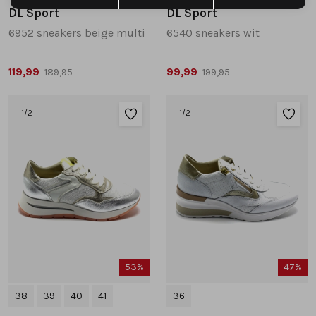
DL Sport
DL Sport
6952 sneakers beige multi
6540 sneakers wit
119,99
99,99
189,95
199,95
1
/2
1
/2
53%
47%
38
39
40
41
36