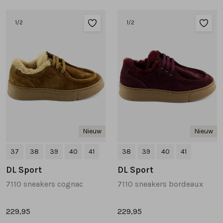
Sandalen
Chelsea's en laarzen
Veterboots
1
/2
1
/2
Pumps en slingbacks
Veterboots
Korte laarsjes
Veterboots
Pantoffels
Lange laarzen
Korte laarsjes
Accessoires
Bandschoenen
Pantoffels
Cadeaubonnen
Nieuw
Nieuw
Lange laarzen
37
38
39
40
41
38
39
40
41
DL Sport
DL Sport
Espadrilles
7110 sneakers cognac
7110 sneakers bordeaux
Bandschoenen
229,95
229,95