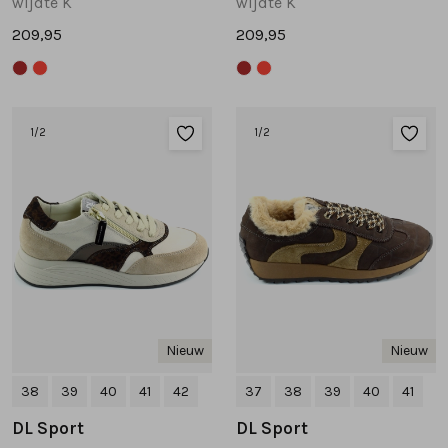
wijdte K
wijdte K
209,95
209,95
1
/2
1
/2
Nieuw
Nieuw
38
39
40
41
42
37
38
39
40
41
DL Sport
DL Sport