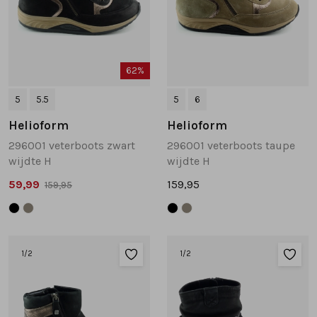
62%
5
5.5
5
6
Helioform
Helioform
296001 veterboots zwart
296001 veterboots taupe
wijdte H
wijdte H
59,99
159,95
159,95
1
/2
1
/2