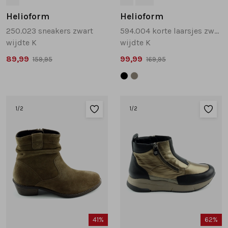
Helioform
Helioform
250.023 sneakers zwart
594.004 korte laarsjes zwart
wijdte K
wijdte K
89,99
99,99
159,95
169,95
1
/2
1
/2
41%
62%