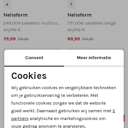
4
7
Helioform
Helioform
249.004 sneakers multicolor
771.006 sandalen beige
wijdte K
wijdte H
79,99
69,99
159,95
139,95
1
/2
1
/2
Consent
Meer informatie
Cookies
Noodzakelijke cookies
Wij gebruiken cookies en vergelijkbare technieken
Personalisatie cookies
om je gebruikservaring te verbeteren. Met
functionele cookies zorgen we dat de website
Analytische cookies
goed werkt. Daarnaast gebruiken wij samen met
2
Marketing cookies
43%
40%
partners
analytische en marketingcookies om
jouw gedrag anoniem te analyseren,