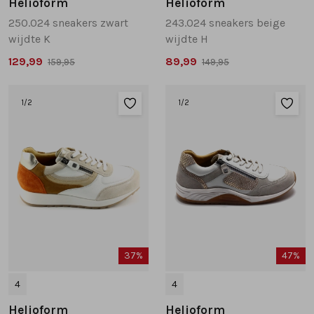
Helioform
Helioform
250.024 sneakers zwart
243.024 sneakers beige
wijdte K
wijdte H
129,99
89,99
159,95
149,95
1
/2
1
/2
37%
47%
4
4
Helioform
Helioform