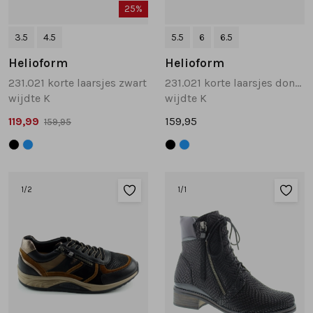
25%
3.5
4.5
5.5
6
6.5
Helioform
Helioform
231.021 korte laarsjes zwart
231.021 korte laarsjes donkerblauw
wijdte K
wijdte K
119,99
159,95
159,95
1
/2
1
/1