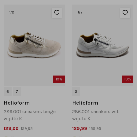
Tassen
1
/2
1
/2
Accessoires
Cadeaubonnen
19%
19%
6
7
5
Helioform
Helioform
286.001 sneakers beige
286.001 sneakers wit
wijdte K
wijdte K
129,99
129,99
159,95
159,95