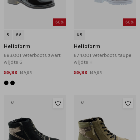
60%
60%
5
5.5
6.5
Helioform
Helioform
663.001 veterboots zwart
674.001 veterboots taupe
wijdte G
wijdte H
59,99
59,99
149,95
149,95
1
/2
1
/2