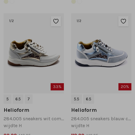
1
/2
1
/2
33%
20%
5
6.5
7
5.5
6.5
Helioform
Helioform
284.005 sneakers wit combinatie
284.005 sneakers blauw combinatie
wijdte H
wijdte H