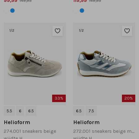
99,99
119,99
149,95
149,95
1
/2
1
/2
33%
20%
5.5
6
6.5
6.5
7.5
Helioform
Helioform
274.001 sneakers beige
272.001 sneakers beige multi
wijdte H
wijdte H