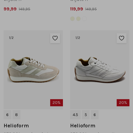
99,99
119,99
149,95
149,95
1
/2
1
/2
20%
20%
6
8
4.5
5
6
Helioform
Helioform