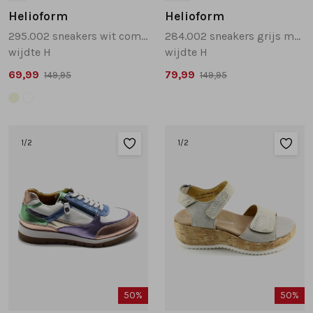
Helioform
Helioform
295.002 sneakers wit combinatie
284.002 sneakers grijs multi
wijdte H
wijdte H
69,99
79,99
149,95
149,95
1
/2
1
/2
50%
50%