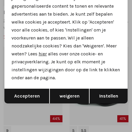
5,5
5
7
gepersonaliseerde content te tonen en relevante
Helioform
Helioform
advertenties aan te bieden. Je kunt zelf bepalen
282.001 sneakers wit
285.001 sneakers zwart combinatie
welke cookies je accepteert. Klik op 'Accepteren'
wijdte H
wijdte H
voor alle cookies, of kies 'Instellingen' om je
79,99
89,99
139,95
149,95
voorkeuren aan te passen. Wil je alleen
noodzakelijke cookies? Kies dan 'Weigeren'. Meer
weten? Lees
hier
alles over onze cookie- en
1
/2
1
/2
privacyverklaring. Je kunt op elk moment je
instellingen wijzigingen door op de link te klikken
onder aan de pagina.
Opslaan
Terug
Accepteren
weigeren
Instellen
44%
41%
9
5
5.5