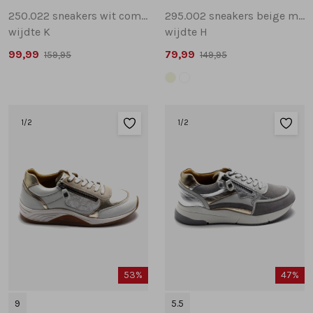
250.022 sneakers wit combinatie
295.002 sneakers beige multi
wijdte K
wijdte H
99,99
79,99
159,95
149,95
1
/2
1
/2
53%
47%
9
5.5