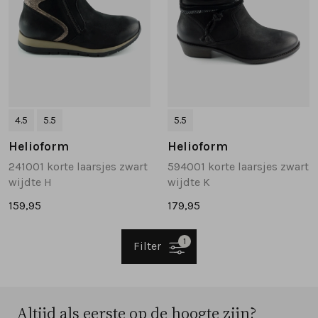
4.5
5.5
5.5
Helioform
Helioform
241001 korte laarsjes zwart
594001 korte laarsjes zwart
wijdte H
wijdte K
159,95
179,95
1
Filter
Altijd als eerste op de hoogte zijn?