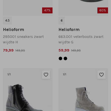
47%
60%
4.5
6
Helioform
Helioform
295001 sneakers zwart
663.001 veterboots zwart
wijdte H
wijdte G
79,99
59,99
149,95
149,95
1
/1
1
/1