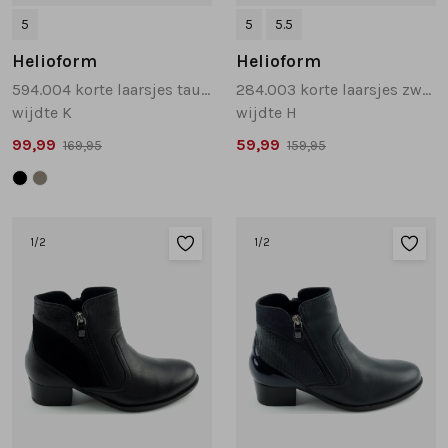
5
5
5.5
Helioform
Helioform
594.004 korte laarsjes taupe
284.003 korte laarsjes zwart combinatie
wijdte K
wijdte H
99,99
59,99
169,95
159,95
1
/2
1
/2