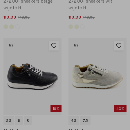
272.001 sneakers beige
272.001 sneakers wit
wijdte H
wijdte H
119,99
119,99
149,95
149,95
1
/2
1
/2
19%
40%
5.5
6
8
4.5
7.5