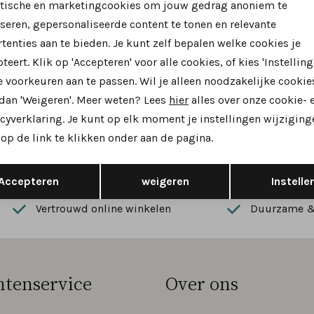
ytische en marketingcookies om jouw gedrag anoniem te
rdt aangeleverd door Twitter, Linkedin, Pinterest en Google+ 
seren, gepersonaliseerde content te tonen en relevante
tenties aan te bieden. Je kunt zelf bepalen welke cookies je
teert. Klik op 'Accepteren' voor alle cookies, of kies 'Instelling
 voorkeuren aan te passen. Wil je alleen noodzakelijke cookie
 dan 'Weigeren'. Meer weten? Lees
hier
alles over onze cookie- 
 zijn?
cyverklaring. Je kunt op elk moment je instellingen wijziging
op de link te klikken onder aan de pagina.
 dan ook gelijk €5,- korting!
Hoe we met je data omgaan? B
Opslaan
Terug
Accepteren
weigeren
Instelle
Vertrouwd online winkelen
Duurzame & 
ntenservice
Over ons