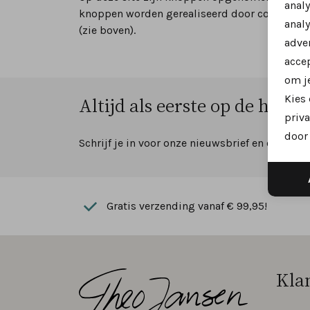
anal
knoppen worden gerealiseerd door code die wo
analy
(zie boven).
adver
accep
om je
Kies
Altijd als eerste op de hoogte
priva
door 
Schrijf je in voor onze nieuwsbrief en ontvang
Gratis verzending vanaf € 99,95!
Kla