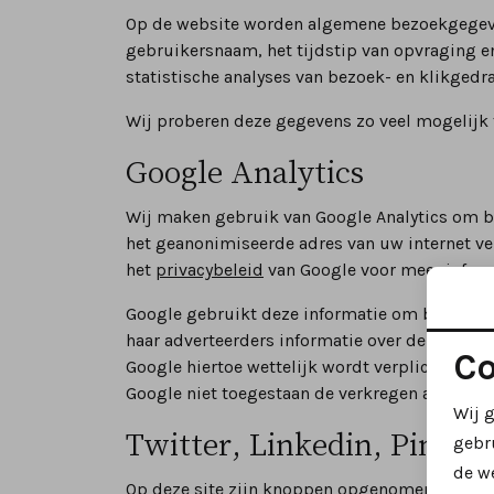
Op de website worden algemene bezoekgegeven
gebruikersnaam, het tijdstip van opvraging 
statistische analyses van bezoek- en klikgedr
Wij proberen deze gegevens zo veel mogelijk 
Google Analytics
Wij maken gebruik van Google Analytics om bi
het geanonimiseerde adres van uw internet ver
het
privacybeleid
van Google voor meer inform
Google gebruikt deze informatie om bij te h
haar adverteerders informatie over de effecti
Co
Google hiertoe wettelijk wordt verplicht, of 
Google niet toegestaan de verkregen analytics
Wij 
Twitter, Linkedin, Pinter
gebr
de w
Op deze site zijn knoppen opgenomen om pagin