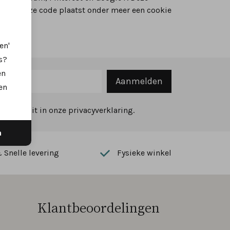
zelf. Deze code plaatst onder meer een cookie
en'
s?
en
Aanmelden
en
ekijk dit in onze privacyverklaring.
n
Snelle levering
Fysieke winkel
Klantbeoordelingen