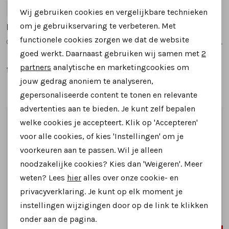
41
42
43
44
45
+1
41
42
43
44
45
Wij gebruiken cookies en vergelijkbare technieken
Personalisatie cookies
om je gebruikservaring te verbeteren. Met
Berkelmans
Berkelmans
functionele cookies zorgen we dat de website
Oran 2620065 veterschoenen bruin
sameiro veterschoenen donkerblauw
Analytische cookies
goed werkt. Daarnaast gebruiken wij samen met
2
Marketing cookies
partners
analytische en marketingcookies om
159,95
139,95
jouw gedrag anoniem te analyseren,
gepersonaliseerde content te tonen en relevante
advertenties aan te bieden. Je kunt zelf bepalen
1
/2
1
/2
welke cookies je accepteert. Klik op 'Accepteren'
voor alle cookies, of kies 'Instellingen' om je
voorkeuren aan te passen. Wil je alleen
noodzakelijke cookies? Kies dan 'Weigeren'. Meer
weten? Lees
hier
alles over onze cookie- en
privacyverklaring. Je kunt op elk moment je
instellingen wijzigingen door op de link te klikken
onder aan de pagina.