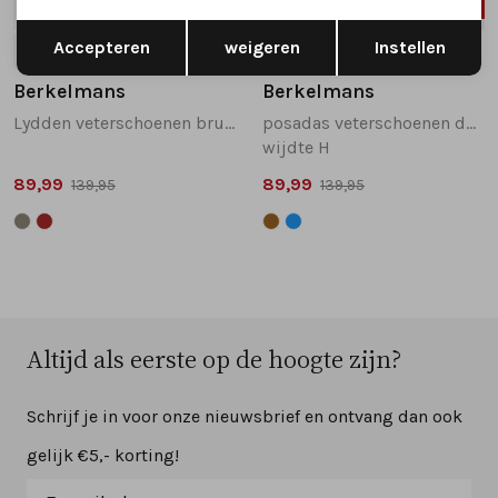
SALE
SALE
Opslaan
Terug
Accepteren
weigeren
Instellen
41
45
46
Berkelmans
Berkelmans
Lydden veterschoenen bruin
posadas veterschoenen donkerblauw
wijdte H
89,99
89,99
139,95
139,95
Altijd als eerste op de hoogte zijn?
Schrijf je in voor onze nieuwsbrief en ontvang dan ook
gelijk €5,- korting!