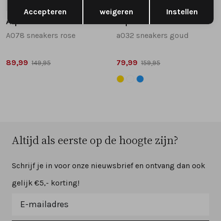
Opslaan
Terug
37
38
40
38
39
40
41
Accepteren
weigeren
Instellen
Alpe
Alpe
A078 sneakers rose
a032 sneakers goud
89,99
79,99
149,95
159,95
Altijd als eerste op de hoogte zijn?
Schrijf je in voor onze nieuwsbrief en ontvang dan ook
gelijk €5,- korting!