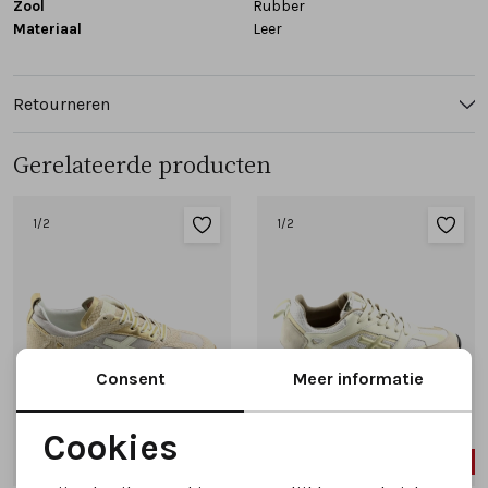
Zool
Rubber
Materiaal
Leer
Retourneren
Gerelateerde producten
1
/2
1
/2
Consent
Meer informatie
Cookies
SALE
SALE
Noodzakelijke cookies