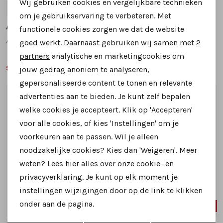
Wij gebruiken cookies en vergelijkbare technieken
38
39
40
37
38
39
40
41
Personalisatie cookies
om je gebruikservaring te verbeteren. Met
Alpe
Alpe
functionele cookies zorgen we dat de website
Analytische cookies
A079 sneakers beige
A040 sneakers goud
goed werkt. Daarnaast gebruiken wij samen met
2
Marketing cookies
partners
analytische en marketingcookies om
99,99
79,99
159,95
159,95
jouw gedrag anoniem te analyseren,
gepersonaliseerde content te tonen en relevante
advertenties aan te bieden. Je kunt zelf bepalen
1
/2
1
/2
welke cookies je accepteert. Klik op 'Accepteren'
voor alle cookies, of kies 'Instellingen' om je
voorkeuren aan te passen. Wil je alleen
noodzakelijke cookies? Kies dan 'Weigeren'. Meer
weten? Lees
hier
alles over onze cookie- en
privacyverklaring. Je kunt op elk moment je
instellingen wijzigingen door op de link te klikken
onder aan de pagina.
SALE
SALE