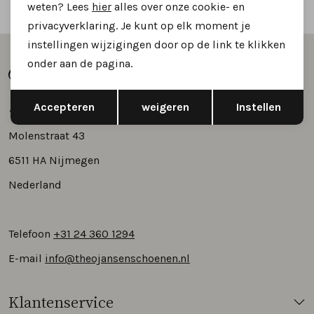
Vertrouwd online winkelen
weten? Lees
hier
alles over onze cookie- en
privacyverklaring. Je kunt op elk moment je
instellingen wijzigingen door op de link te klikken
onder aan de pagina.
Opslaan
Terug
Accepteren
weigeren
Instellen
Molenstraat 43
6511 HA Nijmegen
Nederland
Telefoon
+31 24 360 1294
E-mail
info@theojansenschoenen.nl
Klantenservice