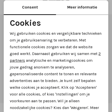
Filter
Tassen
Consent
Meer informatie
Cookies
Accessoires
Altijd als eerste op de hoogte zijn?
Noodzakelijke cookies
Wij gebruiken cookies en vergelijkbare technieken
Cadeaubonnen
Schrijf je in voor onze nieuwsbrief en ontvang dan ook
Personalisatie cookies
om je gebruikservaring te verbeteren. Met
gelijk €5,- korting!
functionele cookies zorgen we dat de website
Analytische cookies
goed werkt. Daarnaast gebruiken wij samen met
2
Marketing cookies
partners
analytische en marketingcookies om
jouw gedrag anoniem te analyseren,
Aanmelden
gepersonaliseerde content te tonen en relevante
advertenties aan te bieden. Je kunt zelf bepalen
Hoe we met je data omgaan? Bekijk dit in onze
welke cookies je accepteert. Klik op 'Accepteren'
privacyverklaring.
voor alle cookies, of kies 'Instellingen' om je
voorkeuren aan te passen. Wil je alleen
noodzakelijke cookies? Kies dan 'Weigeren'. Meer