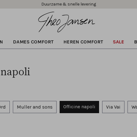
Duurzame & snelle levering
N
DAMES COMFORT
HEREN COMFORT
SALE
 napoli
Officine napoli
Ord
Muller and sons
Via Vai
W