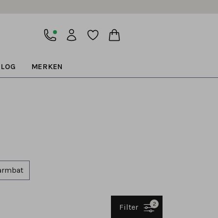
BLOG
MERKEN
armbat
2
Filter