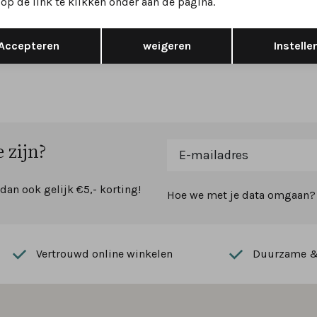
op de link te klikken onder aan de pagina.
035 accessoires bruin
Belt 2035 accessoires blauw
Opslaan
Terug
49,95
Accepteren
weigeren
Instelle
 zijn?
 dan ook gelijk €5,- korting!
Hoe we met je data omgaan? B
Vertrouwd online winkelen
Duurzame & 