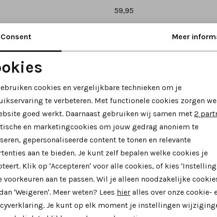
59,95
Consent
Meer inform
okies
Noodzakelijke cookies
Personalisatie cookies
gebruiken cookies en vergelijkbare technieken om je
uikservaring te verbeteren. Met functionele cookies zorgen we
Analytische cookies
Marketing cookies
ebsite goed werkt. Daarnaast gebruiken wij samen met
2 part
ytische en marketingcookies om jouw gedrag anoniem te
seren, gepersonaliseerde content te tonen en relevante
tenties aan te bieden. Je kunt zelf bepalen welke cookies je
teert. Klik op 'Accepteren' voor alle cookies, of kies 'Instelling
 voorkeuren aan te passen. Wil je alleen noodzakelijke cookie
 dan 'Weigeren'. Meer weten? Lees
hier
alles over onze cookie- 
ine napoli
Officine napoli
cyverklaring. Je kunt op elk moment je instellingen wijziging