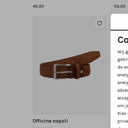
49,95
59,95
Co
Wij 
gebr
de w
anal
analy
adver
accep
om je
Kies
Officine napoli
Offic
priva