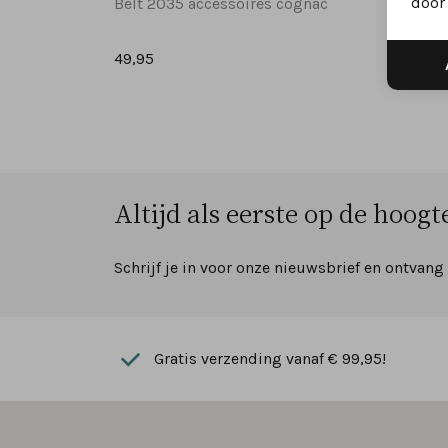
door 
Belt 2035 accessoires cognac
Belt 2
49,95
49,95
Altijd als eerste op de hoogte
Schrijf je in voor onze nieuwsbrief en ontvang
Gratis verzending vanaf € 99,95!