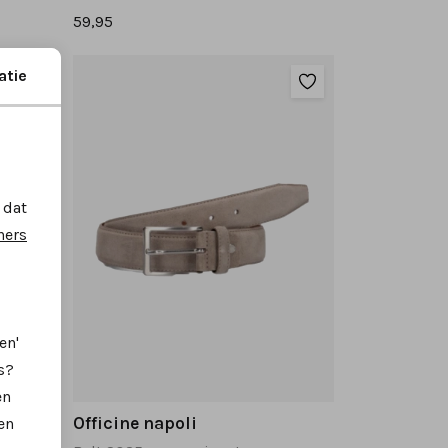
59,95
atie
 dat
ners
en'
s?
en
Officine napoli
en