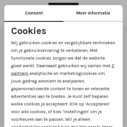
Tassen
2
Filter
Consent
Meer informatie
Accessoires
Cookies
Altijd als eerste op de hoogte zijn?
Noodzakelijke cookies
Cadeaubonnen
Wij gebruiken cookies en vergelijkbare technieken
Personalisatie cookies
om je gebruikservaring te verbeteren. Met
Schrijf je in voor onze nieuwsbrief en ontvang dan ook
functionele cookies zorgen we dat de website
Analytische cookies
gelijk €5,- korting!
goed werkt. Daarnaast gebruiken wij samen met
2
Marketing cookies
partners
analytische en marketingcookies om
jouw gedrag anoniem te analyseren,
Aanmelden
gepersonaliseerde content te tonen en relevante
advertenties aan te bieden. Je kunt zelf bepalen
welke cookies je accepteert. Klik op 'Accepteren'
Hoe we met je data omgaan? Bekijk dit in onze
voor alle cookies, of kies 'Instellingen' om je
privacyverklaring.
voorkeuren aan te passen. Wil je alleen
noodzakelijke cookies? Kies dan 'Weigeren'. Meer