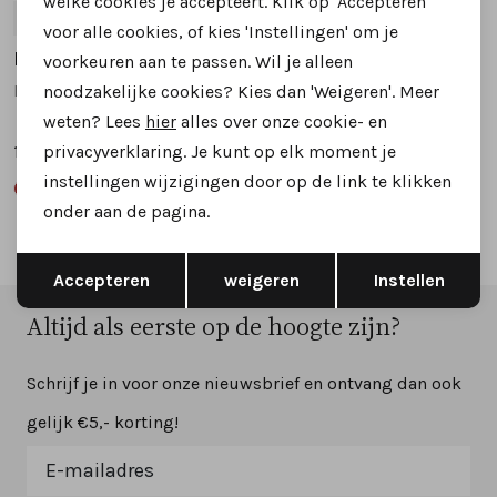
welke cookies je accepteert. Klik op 'Accepteren'
37
38
39
40
41
37
38
39
40
41
voor alle cookies, of kies 'Instellingen' om je
Di Lauro
Di Lauro
voorkeuren aan te passen. Wil je alleen
Delizia instappers en loafers beige
Delizia instappers en loafers rood
noodzakelijke cookies? Kies dan 'Weigeren'. Meer
weten? Lees
hier
alles over onze cookie- en
privacyverklaring. Je kunt op elk moment je
139,95
139,95
instellingen wijzigingen door op de link te klikken
onder aan de pagina.
Opslaan
Terug
Accepteren
weigeren
Instellen
Altijd als eerste op de hoogte zijn?
Schrijf je in voor onze nieuwsbrief en ontvang dan ook
gelijk €5,- korting!