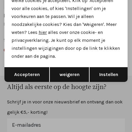
welke cookies je accepteert. Klik op 'Accepteren'
38
39
40
41
37
38
39
40
41
voor alle cookies, of kies 'Instellingen' om je
Di Lauro
Di Lauro
voorkeuren aan te passen. Wil je alleen
Delizia instappers en loafers donkerbruin
Delizia instappers en loafers rood
noodzakelijke cookies? Kies dan 'Weigeren'. Meer
weten? Lees
hier
alles over onze cookie- en
privacyverklaring. Je kunt op elk moment je
139,95
139,95
instellingen wijzigingen door op de link te klikken
onder aan de pagina.
Opslaan
Terug
Accepteren
weigeren
Instellen
Altijd als eerste op de hoogte zijn?
Schrijf je in voor onze nieuwsbrief en ontvang dan ook
gelijk €5,- korting!